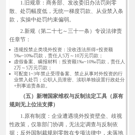
1.旧规章：商务部、发改委旧办法罚则零
散、处罚幅度低，无统一梯度罚款、从业禁入条
款，实操中处罚约束偏弱。
2.新规（第二十七～三十一条）专设法律责
任章节：
违规投禁止类境外投资：没收违法所得+投资额
5‰~10‰罚款，责任人5万～10万元罚款；
虚假备案、瞒报材料：投资额1‰~10‰罚款，责任人
2万～5万元罚款；
可配套1~3年禁止受理备案、禁止从事对外投资的行
业禁入处罚；公职人员泄密、渎职单独设置行政处分
+刑事追责条款。
（五）新增国家维权与反制法定工具（原有
规则无上位法支撑）
1.原有制度：企业遭遇境外投资壁垒、歧视
性政策，仅靠部门协调，无法定调查与反制依
据；反外国制裁规则零散在专项法律中，未落地