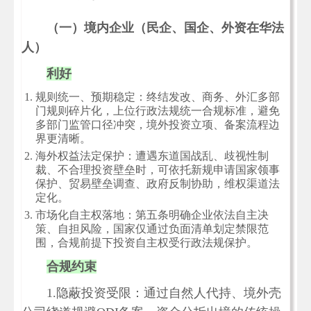
（一）境内企业（民企、国企、外资在华法
人）
利好
规则统一、预期稳定：终结发改、商务、外汇多部
门规则碎片化，上位行政法规统一合规标准，避免
多部门监管口径冲突，境外投资立项、备案流程边
界更清晰。
海外权益法定保护：遭遇东道国战乱、歧视性制
裁、不合理投资壁垒时，可依托新规申请国家领事
保护、贸易壁垒调查、政府反制协助，维权渠道法
定化。
市场化自主权落地：第五条明确企业依法自主决
策、自担风险，国家仅通过负面清单划定禁限范
围，合规前提下投资自主
权受行政法规保护。
合规约束
1.隐蔽投资受限：通过自然人代持、境外壳