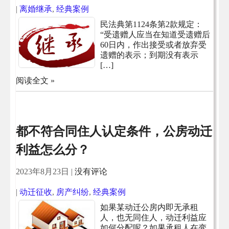
|
离婚继承
,
经典案例
民法典第1124条第2款规定：
“受遗赠人应当在知道受遗赠后
60日内，作出接受或者放弃受
遗赠的表示；到期没有表示
[…]
阅读全文 »
都不符合同住人认定条件，公房动迁
利益怎么分？
2023年8月23日
|
没有评论
|
动迁征收
,
房产纠纷
,
经典案例
如果某动迁公房内即无承租
人，也无同住人，动迁利益应
如何分配呢？如果承租人在变