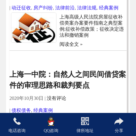
|
动迁征收
,
房产纠纷
,
法律前沿
,
法律法规
,
经典案例
上海高级人民法院房屋征收补
偿类案办案要件指南之典型案
例;征收补偿政策；征收决定违
法和撤销案例
阅读全文 »
上海一中院：自然人之间民间借贷案
件的审理思路和裁判要点
2020年10月30日
|
没有评论
|
债权债务
,
经典案例
当事人之间仅存在相关债权凭
证；当事人之间仅存在转账凭
电话咨询
QQ咨询
律所地址
分享
证；利息审理的要点；“砍头