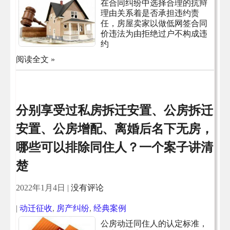
在合同纠纷中选择合理的抗辩
理由关系着是否承担违约责
任，房屋卖家以做低网签合同
价违法为由拒绝过户不构成违
约
阅读全文 »
分别享受过私房拆迁安置、公房拆迁
安置、公房增配、离婚后名下无房，
哪些可以排除同住人？一个案子讲清
楚
2022年1月4日
|
没有评论
|
动迁征收
,
房产纠纷
,
经典案例
公房动迁同住人的认定标准，