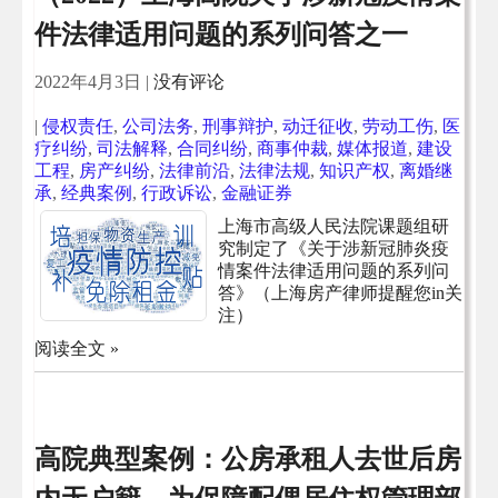
件法律适用问题的系列问答之一
2022年4月3日
|
没有评论
|
侵权责任
,
公司法务
,
刑事辩护
,
动迁征收
,
劳动工伤
,
医
疗纠纷
,
司法解释
,
合同纠纷
,
商事仲裁
,
媒体报道
,
建设
工程
,
房产纠纷
,
法律前沿
,
法律法规
,
知识产权
,
离婚继
承
,
经典案例
,
行政诉讼
,
金融证券
上海市高级人民法院课题组研
究制定了《关于涉新冠肺炎疫
情案件法律适用问题的系列问
答》（上海房产律师提醒您in关
注）
阅读全文 »
高院典型案例：公房承租人去世后房