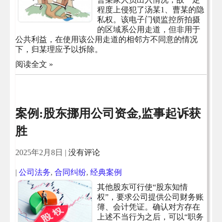
程度上侵犯了汤某1、曹某的隐
私权。该电子门锁监控所拍摄
的区域系公用走道，但非用于
公共利益，在使用该公用走道的相邻方不同意的情况
下，归某理应予以拆除。
阅读全文 »
案例:股东挪用公司资金,监事起诉获
胜
2025年2月8日
|
没有评论
|
公司法务
,
合同纠纷
,
经典案例
其他股东可行使“股东知情
权”，要求公司提供公司财务账
簿、会计凭证。确认对方存在
上述不当行为之后，可以“职务