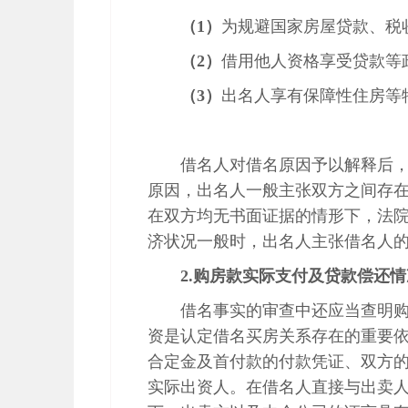
（
1
）
为规避国家房屋贷款、税
（
2
）
借用他人资格享受贷款等
（
3
）
出名人享有保障性住房等
借名人对借名原因予以解释后
原因，出名人一般主张双方之间存
在双方均无书面证据的情形下，法
济状况一般时，出名人主张借名人
2.
购房款实际支付及贷款偿还情
借名事实的审查中还应当查明
资是认定借名买房关系存在的重要
合定金及首付款的付款凭证、双方
实际出资人。在借名人直接与出卖