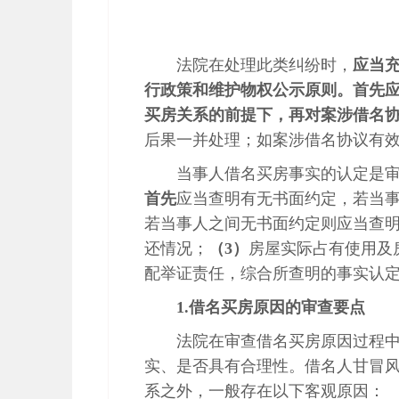
法院在处理此类纠纷时，
应当
行政策和维护物权公示原则。首先
买房关系的前提下，再对案涉借名
后果一并处理；如案涉借名协议有
当事人借名买房事实的认定是
首先
应当查明有无书面约定，若当
若当事人之间无书面约定则应当查
还情况；
（
3
）
房屋实际占有使用及
配举证责任，综合所查明的事实认
1.
借名买房原因的审查要点
法院在审查借名买房原因过程
实、是否具有合理性。借名人甘冒
系之外，一般存在以下客观原因：