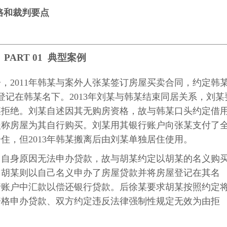
路和裁判要点
PART 01
典型案例
居，2011年韩某与案外人张某签订房屋买卖合同，约定韩
登记在韩某名下。2013年刘某与韩某结束同居关系，刘某
某拒绝。刘某自述因其无购房资格，故与韩某口头约定借
坚称房屋为其自行购买。刘某用其银行账户向张某支付了
住，但2013年韩某搬离后由刘某单独居住使用。
因自身原因无法申办贷款，故与胡某约定以胡某的名义购
，胡某则以自己名义申办了房屋贷款并将房屋登记在其名
行账户中汇款以偿还银行贷款。后徐某要求胡某按照约定
资格申办贷款、双方约定违反法律强制性规定无效为由拒