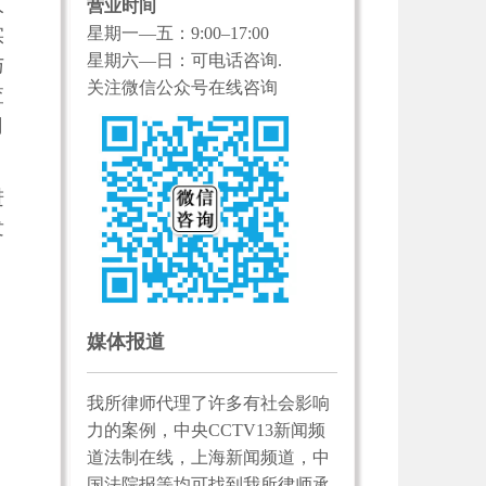
人
营业时间
星期一—五：9:00–17:00
实
星期六—日：可电话咨询.
与
关注微信公众号在线咨询
查
司
进
发
媒体报道
我所律师代理了许多有社会影响
力的案例，中央CCTV13新闻频
道法制在线，上海新闻频道，中
国法院报等均可找到我所律师承