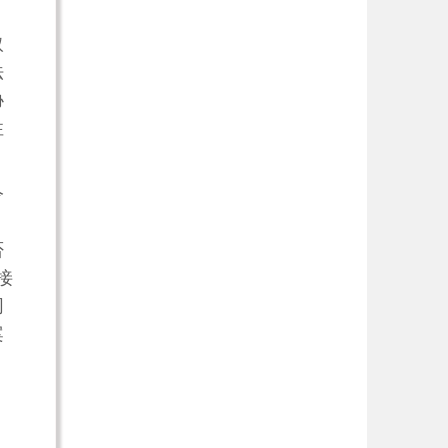
取
法
协
性
令
否
接
同
案