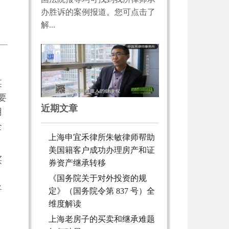
办胜诉的案例报道。您可点击了
解...
某
要
近期文章
用
全
上海申宜禾律所朱敏律师帮助
美国籍客户成功办理房产和证
买
券资产继承转移
《国务院关于对外投资的规
将
定》（国务院令第 837 号）全
维度解读
上海老房子的买卖和继承难题