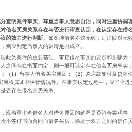
充分查明案件事实、尊重当事人意思自治，同时注重协调
应对借名买房关系存在与否进行审查认定，在认定存在借
协议的效力进行判断
。如案涉借名协议无效，则法院对无
效，则应判定当事人的诉请是否成立。
审理此类案件的重要基础。审查借名事实的要点和步骤为
事人之间存在书面约定，则一般可认定存在借名买房事实
明：
（
1
）
当事人借名买房原因；
（
2
）
购房款支付及贷款
房屋权属证书保管情况等。在事实认定过程中，应当合理
定是否存在借名买房关系。
中，应着重审查借名人对借名原因的解释是否符合客观事
风险不签订书面合同而借名买房，除基于双方之间的信任