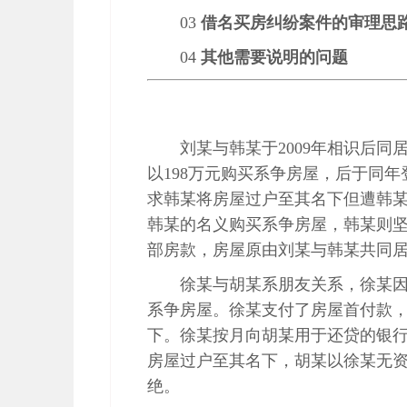
03
借名买房纠纷案件的审理思
04
其他需要说明的问题
刘某与韩某于2009年相识后同
以198万元购买系争房屋，后于同年
求韩某将房屋过户至其名下但遭韩
韩某的名义购买系争房屋，韩某则
部房款，房屋原由刘某与韩某共同居
徐某与胡某系朋友关系，徐某
系争房屋。徐某支付了房屋首付款
下。徐某按月向胡某用于还贷的银
房屋过户至其名下，胡某以徐某无
绝。