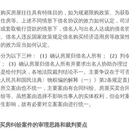
义购买房屋往往具有特殊目的，如为规避限购政策、为获
性住房等。上述不同情形下借名协议的效力如何认定，司
策或套取银行贷款的情形下，借名人与出名人达成的借名
效。借名人违反国家政策规定借名购买经济适用房等政策
同的效力应当如何认定。
要分为以下三种：
（
1
）
确认房屋归借名人所有；
（
2
）
判
下；
（
3
）
确认房屋归借名人所有并要求出名人协助办理过
还是给付判决，各地法院裁判结论不一。主要争议在于可
人民共和国民法典〉物权编的解释（一）》第2条规定直
件所立案由也不统一，主要案由有合同纠纷、房屋买卖合
纠纷等。虽然案由选择不影响当事人的实体权利，但会对
产生影响，故有必要对立案案由进行统一。
买房纠纷案件的审理思路和裁判要点