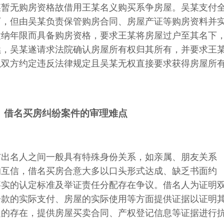
某暂无购房资格故借用王某名义购买系争房屋。吴某支付
下，但由吴某负责保管购房合同、房屋产证等购房资料并
缴纳年限而具备购房资格，要求王某将房屋过户至其名下
续，吴某遂请求法院确认房屋所有权归其所有，并要求王
以双方约定违反法律规定且吴某无权直接要求获得房屋所
2
借名买房纠纷案件的审理难点
与出名人之间一般具有特殊身份关系，如亲属、朋友关系
的互信，借名买房合意大多以口头形式达成、缺乏书面约
事实的认定标准及举证责任分配存在争议。借名人为证明
房款的实际支付、房屋的实际使用等方面提供证据以证明
定的存在，提供房屋买卖合同、产权登记信息等证据进行