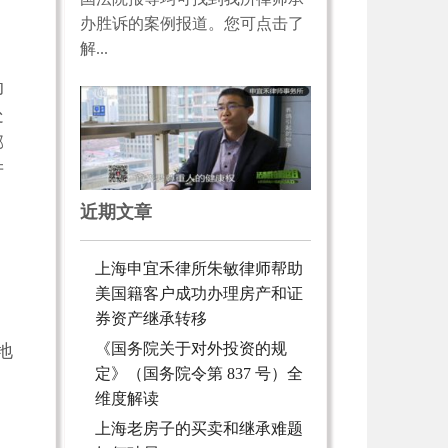
办胜诉的案例报道。您可点击了
解...
动
处
邻
产
近期文章
上海申宜禾律所朱敏律师帮助
美国籍客户成功办理房产和证
券资产继承转移
《国务院关于对外投资的规
地
定》（国务院令第 837 号）全
维度解读
上海老房子的买卖和继承难题