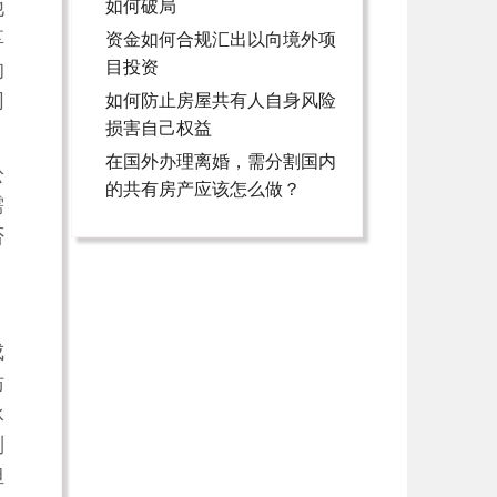
他
如何破局
享
资金如何合规汇出以向境外项
目投资
的
同
如何防止房屋共有人自身风险
损害自己权益
在国外办理离婚，需分割国内
讼
的共有房产应该怎么做？
需
否
成
妨
承
则
担