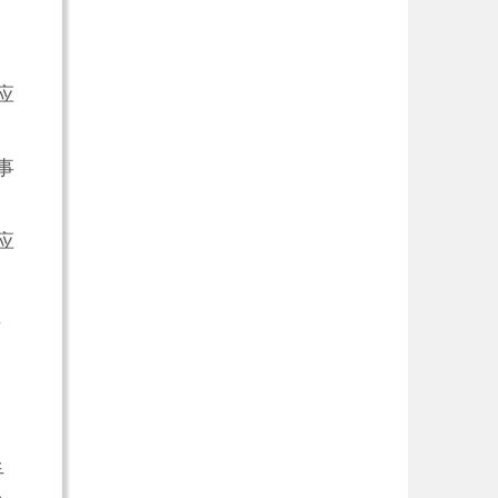
应
事
应
、
手