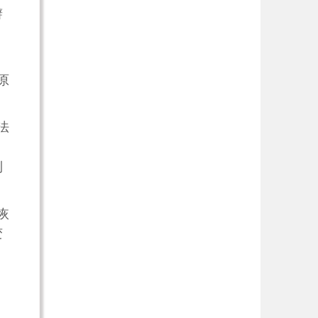
辩
，
原
法
；
利
恢
变