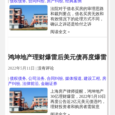
|
债权债务
,
合同纠纷
,
房产纠纷
,
经典案例
法院对于借名买房的审理思路
和裁判要点，借名买房无效和
有效情况下的处理方式不同，
确认之诉还是给付之诉
阅读全文 »
鸿坤地产理财爆雷后美元债再度爆雷
2022年5月11日
|
没有评论
|
债权债务
,
公司法务
,
合同纠纷
,
媒体报道
,
建设工程
,
房
产纠纷
,
法律前沿
,
金融证券
上海房产律师提醒，鸿坤地产
30亿理财爆雷，2022年5月10日
再度公告近2亿元美元债违约，
理财投资者和购房者需留意
阅读全文 »