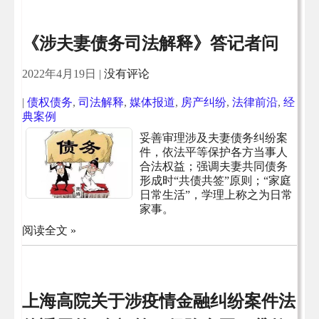
《涉夫妻债务司法解释》答记者问
2022年4月19日
|
没有评论
|
债权债务
,
司法解释
,
媒体报道
,
房产纠纷
,
法律前沿
,
经
典案例
妥善审理涉及夫妻债务纠纷案
件，依法平等保护各方当事人
合法权益；强调夫妻共同债务
形成时“共债共签”原则；“家庭
日常生活”，学理上称之为日常
家事。
阅读全文 »
上海高院关于涉疫情金融纠纷案件法