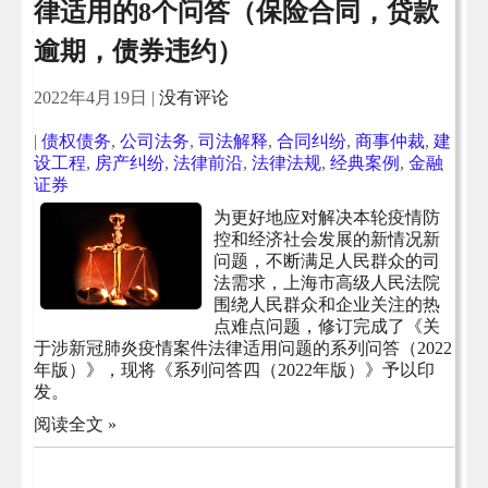
律适用的8个问答（保险合同，贷款
逾期，债券违约）
2022年4月19日
|
没有评论
|
债权债务
,
公司法务
,
司法解释
,
合同纠纷
,
商事仲裁
,
建
设工程
,
房产纠纷
,
法律前沿
,
法律法规
,
经典案例
,
金融
证券
为更好地应对解决本轮疫情防
控和经济社会发展的新情况新
问题，不断满足人民群众的司
法需求，上海市高级人民法院
围绕人民群众和企业关注的热
点难点问题，修订完成了《关
于涉新冠肺炎疫情案件法律适用问题的系列问答（2022
年版）》，现将《系列问答四（2022年版）》予以印
发。
阅读全文 »