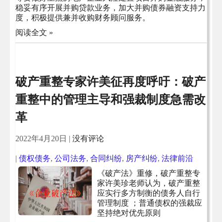
稳妥有序开展并购贷款业务，加大并购债券融资支持力
度，积极提供兼并收购财务顾问服务。
阅读全文 »
破产重整专家许美征再度呼吁：破产
重整中的管理主导和强裁制度急需改
革
2022年4月20日
|
没有评论
|
债权债务
,
公司法务
,
合同纠纷
,
房产纠纷
,
法律前沿
《破产法》重修，破产重整专
家许美珍老师认为，破产重整
应实行多方制衡的债务人自行
管理制度 ；普通债权的强裁应
坚持绝对优先原则