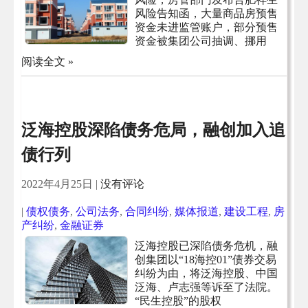
风险告知函，大量商品房预售
资金未进监管账户，部分预售
资金被集团公司抽调、挪用
阅读全文 »
泛海控股深陷债务危局，融创加入追
债行列
2022年4月25日
|
没有评论
|
债权债务
,
公司法务
,
合同纠纷
,
媒体报道
,
建设工程
,
房
产纠纷
,
金融证券
泛海控股已深陷债务危机，融
创集团以“18海控01”债券交易
纠纷为由，将泛海控股、中国
泛海、卢志强等诉至了法院。
“民生控股”的股权