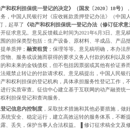
产和权利担保统一登记的决定》（国发〔2020〕18号）
服务，中国人民银行对《应收账款质押登记办法》（中国
修订，起草了
《动产和权利担保统一登记办法（修订征求意
开征求意见。意见反馈截止时间为2021年6月3日。意见
范围的担保类型包括：生产设备、原材料、半成品、产品
、提单质押；
融资租赁
；保理等等。意见稿明确，本办法
的货物、服务或设施而获得的要求义务人付款的权利以及
有的和未来的金钱债权，但不包括因票据或其他有价证券
政法规禁止转让的付款请求权。意见稿提出，中国人民银
动产和权利担保的登记机构，具体承担服务性登记工作，
容进行实质审查。征信中心建立基于互联网的动产融资统
和权利担保登记和查询服务。
立登记信息内控制度
，采取技术措施和其他必要措施，做
障系统安全、稳定运行，建立高效运转的服务体系，不断
露、丢失，保护当事人合法权益。▐ 修订征求稿全文及