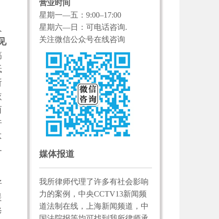
营业时间
，
星期一—五：9:00–17:00
星期六—日：可电话咨询.
人
关注微信公众号在线咨询
见
稿
抵
所
依
而
行
不
一
媒体报道
我所律师代理了许多有社会影响
好
力的案例，中央CCTV13新闻频
提
道法制在线，上海新闻频道，中
修
国法院报等均可找到我所律师承