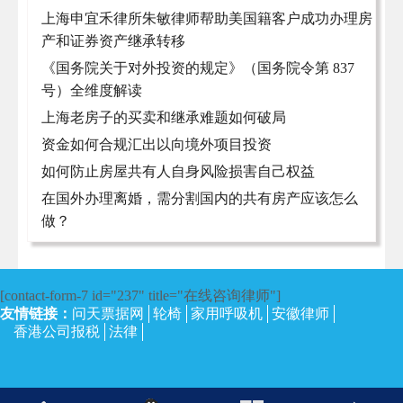
上海申宜禾律所朱敏律师帮助美国籍客户成功办理房
产和证券资产继承转移
《国务院关于对外投资的规定》（国务院令第 837
号）全维度解读
上海老房子的买卖和继承难题如何破局
资金如何合规汇出以向境外项目投资
如何防止房屋共有人自身风险损害自己权益
在国外办理离婚，需分割国内的共有房产应该怎么
做？
[contact-form-7 id="237" title="在线咨询律师"]
友情链接：
问天票据网
轮椅
家用呼吸机
安徽律师
香港公司报税
法律