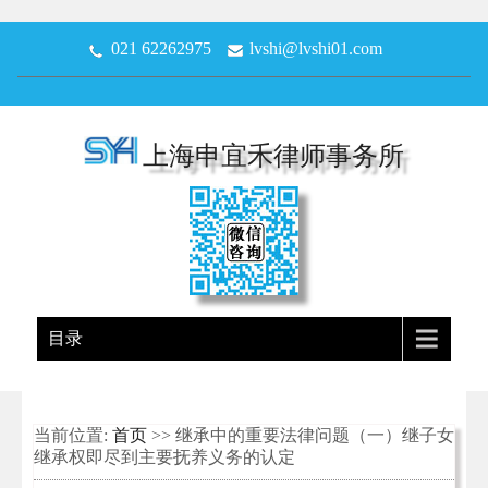
021 62262975
lvshi@lvshi01.com
上海申宜禾律师事务所
目录
当前位置:
首页
>> 继承中的重要法律问题（一）继子女
继承权即尽到主要抚养义务的认定