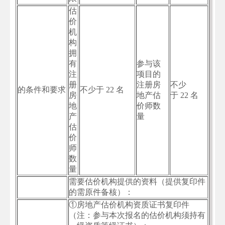
估
价
机
构
拥
有
参与该
注
项目的
册
注册房
不少
的条件和要求
不少于 22 名
房
地产估
于 22 名
地
价师数
产
量
估
价
师
数
量
需要估价机构提供的资料（提供复印件
的需原件备核）：
①房地产估价机构资质证书复印件
（注：参与本次报名的估价机构须持有