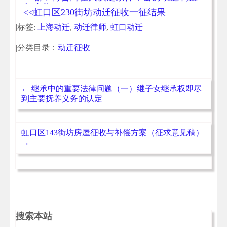
怎么分？
<<虹口区230街坊动迁征收一征结果
|标签:
上海动迁
,
动迁律师
,
虹口动迁
|分类目录：
动迁征收
←
继承中的重要法律问题（一）继子女继承权即尽
到主要抚养义务的认定
虹口区143街坊房屋征收与补偿方案（征求意见稿）
→
搜索本站