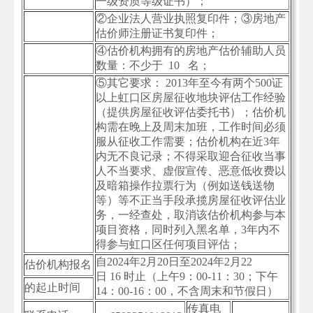
一级资质等级证书）；
②企业法人营业执照复印件；③房地产
估价师注册证书复印件；
④估价机构拥有的房地产估价辅助人员
数量：不少于 10 名；
⑤其它要求： 2013年至今有两个500证
以上虹口区房屋征收地块评估工作经验
（提供房屋征收评估委托书）；估价机
构需在晚上及周末加班，工作时间必须
服从征收工作需要；估价机构在近3年
内无不良记录；不得采取迎合征收当事
人不当要求、虚假宣传、恶意低收费以
及暗箱操作拉票行为（例如送钱送物
等）等不正当手段承揽房屋征收评估业
务，一经查处，取消该估价机构参与本
项目资格，同时列入黑名单，3年内不
得参与虹口区任何项目评估；
自2024年2月20日至2024年2月22
估价机构报名
日 16 时止（上午9：00-11：30；下午
的起止时间
14：00-16：00，不含周末和节假日）
传真电