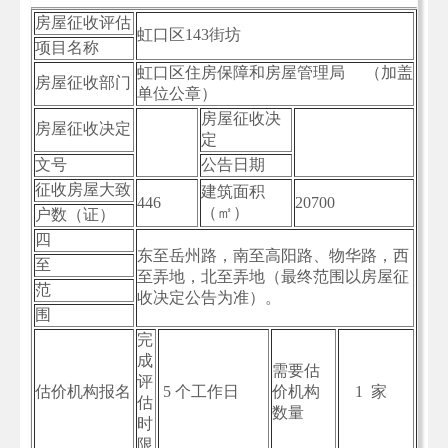
房屋征收评估
虹口区143街坊
项目名称
虹口区住房保障和房屋管理局 （加盖
房屋征收部门
单位公章）
房屋征收决
房屋征收决定
定
文号
公告日期
征收房屋大致
建筑面积
446
20700
（㎡）
户数（证）
四
东至岳州路，南至高阳路、物华路，西
至
至弄地，北至弄地（最终范围以房屋征
范
收决定公告为准）。
围
完
成
需要估
评
估价机构报名
5 个工作日
价机构
1 家
估
数量
时
限