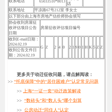
联系电话
65033510*8013
话
联系地址
平凉路67号212室 李女士
以下部分由上海市房地产估价师协会填写
协会收到房屋征
收评估项目公告
房屋征收评估项目编号
日期
收到E-mail日期：
2024.02.19
G
Z
2
4
0
2
1
9
0
1
H
K
5
Z
Z
收到公告文件日
期：2024.02.19
更多关于动迁征收问题，请点解阅读：
>>
“托底保障”中的“居住困难户”认定常见问题
>>
上海“一证一套”动迁政策解读
>>
“数砖头”和“数人头”哪个划算
>>
公房动迁“同住人”认定