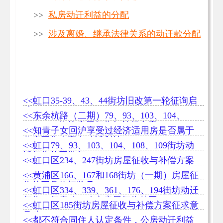
>>
私房动迁利益的分配
>>
涉及离婚、继承法律关系的动迁款分配
<<虹口35-39、43、44街坊旧改第一轮征询启
动
<<东余杭路（二期）79、93、103、104、
108、109街坊房屋征收与补偿方案
<<知青子女回沪享受过经济适用房是否属于
公房同住人享有动迁利益
<<虹口79、93、103、104、108、109街坊动
迁征收范围批复
<<虹口区234、247街坊房屋征收与补偿方案
<<黄浦区166、167和168街坊（一期）房屋征
收范围具体门牌号
<<虹口区334、339、361、176、194街坊动迁
征收一征启动，确定房屋征收范围
<<虹口区185街坊房屋征收与补偿方案征求意
见稿
<<都不符合同住人认定条件，公房动迁利益