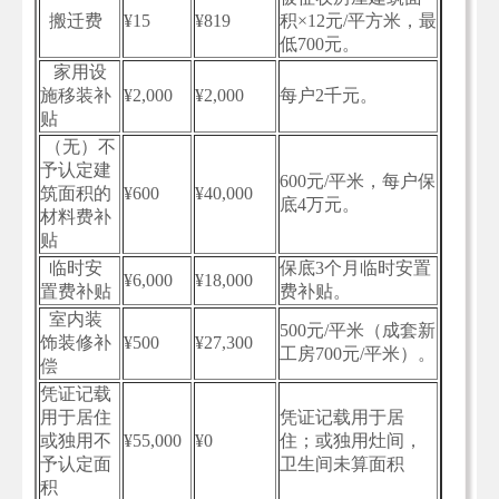
搬迁费
¥15
¥819
积×12元/平方米，最
低700元。
家用设
施移装补
¥2,000
¥2,000
每户2千元。
贴
（无）不
予认定建
600元/平米，每户保
筑面积的
¥600
¥40,000
底4万元。
材料费补
贴
临时安
保底3个月临时安置
¥6,000
¥18,000
置费补贴
费补贴。
室内装
500元/平米（成套新
饰装修补
¥500
¥27,300
工房700元/平米）。
偿
凭证记载
用于居住
凭证记载用于居
或独用不
¥55,000
¥0
住；或独用灶间，
予认定面
卫生间未算面积
积