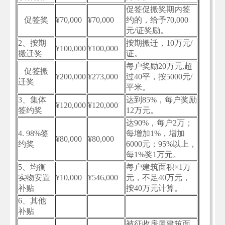
促签促搬奖期内签
促签奖
¥70,000
¥70,000
约的，给予70,000
元/证奖励。
2、按期
按期搬迁，10万元/
¥100,000
¥100,000
搬迁奖
证。
每户奖励20万元,超
促签搬
¥200,000
¥273,000
过40平，按5000元/
迁奖
平米。
3、集体
达到85%，每户奖励
¥120,000
¥120,000
签约奖
12万元。
达90%，每户2万；
4. 98%签
每增加1%，增加
¥80,000
¥80,000
约奖
6000元；95%以上，
每1%奖1万元。
5、均衡
每户建筑面积×1万
实物安置
¥10,000
¥546,000
元，不足40万元，
补贴
按40万元计算。
6、其他
补贴
被征收房屋建筑面