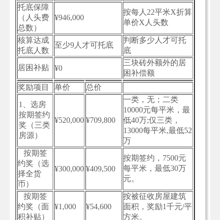
托底保障
按每人22平米X折算
（人头费
¥946,000
单价X人头数
总数）
核算达成
判断多少人才可托
至少9人才可托底
托底人数
底
三块砖外额外的居
居困补贴
¥0
困补偿额
奖励项目
单价
总价
一类，无；二类
1、选房
10000元每平米，最
按期签约
¥520,000
¥709,800
低40万;仅三类，
奖（三类
13000每平米,最低52
房源）
万
按期签
按期签约，7500元
约奖（选
每平米，最低30万
¥300,000
¥409,500
择全货
元。
币）
按期签
按被征收房屋建筑
约奖（面
¥1,000
¥54,600
面积，奖励1千元/平
积补贴）
方米。