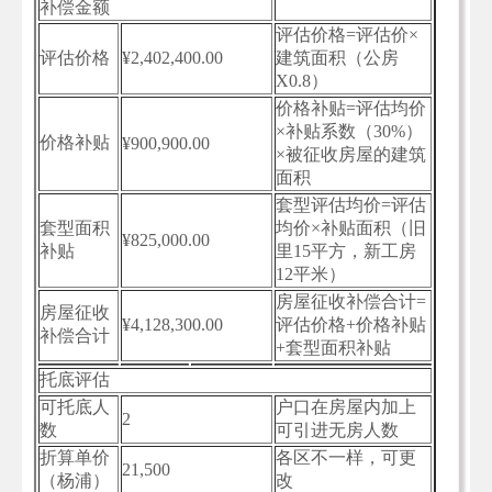
补偿金额
评估价格=评估价×
评估价格
¥2,402,400.00
建筑面积（公房
X0.8）
价格补贴=评估均价
×补贴系数（30%）
价格补贴
¥900,900.00
×被征收房屋的建筑
面积
套型评估均价=评估
套型面积
均价×补贴面积（旧
¥825,000.00
补贴
里15平方，新工房
12平米）
房屋征收补偿合计=
房屋征收
¥4,128,300.00
评估价格+价格补贴
补偿合计
+套型面积补贴
托底评估
可托底人
户口在房屋内加上
2
数
可引进无房人数
折算单价
各区不一样，可更
21,500
（杨浦）
改