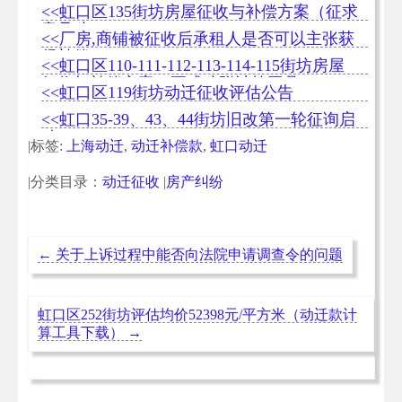
布
<<虹口区135街坊房屋征收与补偿方案（征求
意见稿）
<<厂房,商铺被征收后承租人是否可以主张获
得补偿
<<虹口区110-111-112-113-114-115街坊房屋
征收与补偿方案（正式稿附计算工具）
<<虹口区119街坊动迁征收评估公告
<<虹口35-39、43、44街坊旧改第一轮征询启
动
|标签:
上海动迁
,
动迁补偿款
,
虹口动迁
|分类目录：
动迁征收
|
房产纠纷
←
关于上诉过程中能否向法院申请调查令的问题
虹口区252街坊评估均价52398元/平方米（动迁款计
算工具下载）
→