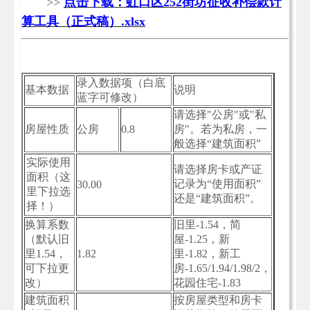
>>
点击下载：虹口区252街坊征收补偿款计
算工具（正式稿）.xlsx
录入数据项（白底
基本数据
说明
蓝字可修改）
请选择"公房"或"私
房屋性质
公房
0.8
房"。若为私房，一
般选择“建筑面积”
实际使用
请选择房卡或产证
面积（这
记录为“使用面积”
30.00
里下拉选
还是“建筑面积”。
择！）
换算系数
旧里-1.54，简
（默认旧
屋-1.25，新
里1.54，
1.82
里-1.82，新工
可下拉更
房-1.65/1.94/1.98/2，
改）
花园住宅-1.83
建筑面积
按房屋类型和房卡