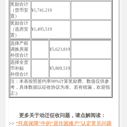
奖励合计
（货币安
¥1,741,219
置）
奖励合计
（选房安
¥1,495,519
置）
选择产权
调换房屋
¥5,623,819
补偿合计
选择全货
币补贴
¥5,869,519
补偿合计
注：本表按照签约率98%计算奖励费。数值仅供参
考，具体数据以征收协议为准。若有错漏，欢迎指
正:)
更多关于动迁征收问题，请点解阅读：
>>
“托底保障”中的“居住困难户”认定常见问题