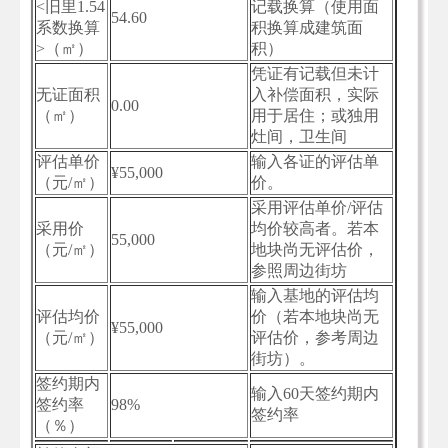
<旧里1.54
记载换算（使用面
54.60
系数换算
积换算成建筑面
>（㎡）
积）
凭证有记载但未计
无证面积
入补偿面积，实际
0.00
（㎡）
用于居住；或独用
灶间，卫生间
评估单价
输入各证的评估单
¥55,000
（元/㎡）
价。
采用评估单价/评估
采用价
均价较高者。若本
55,000
（元/㎡）
地块尚无评估价，
参照周边街坊
输入基地的评估均
评估均价
价（若本地块尚无
¥55,000
（元/㎡）
评估价，参考周边
街坊）。
签约期内
输入60天签约期内
签约率
98%
签约率
（％）