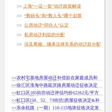
>>
上海“一证一套”动迁政策解读
>>
“数砖头”和“数人头”哪个划算
>>
公房动迁“同住人”认定
>>
私房动迁利益的分配
>>
涉及离婚、继承法律关系的动迁款分配
<<农村宅基地房屋动迁补偿款在家庭成员和
户籍人员之间的分配原则
<<徐汇区淮海中路延庆路房屋动迁征收决定
<<虹口区185街坊动迁评估均价62262元/平方
米（建筑面积）
<<虹口区[50、52、73街坊]房屋征收决定&补
偿方案公示
<<东余杭路（一期）110-115地块征收决定发