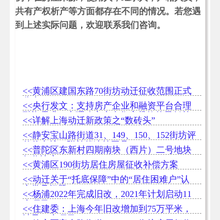
共有产权析产等方面都存在不同的情况。若您遇
到上述实际问题，欢迎联系我们咨询。
<<黄浦区建国东路70街坊动迁征收范围正式
公布
<<央行发文：支持房产企业和融资平台合理
融资需求，合理确定个人住房贷款的最低首
<<详解上海动迁新政策之“数砖头”
付款比例和利率
<<静安宝山路街道31、149、150、152街坊评
估价出炉（附补偿速算工具）
<<普陀区东新村四期南块（西片）二号地块
征收决定
<<黄浦区190街坊居住房屋征收补偿方案
<<动迁关于“托底保障”中的“居住困难户”认
定常见问题
<<杨浦2022年完成旧改，2021年计划启动11
个项目
<<住建委：上海今年旧改增加到75万平米，
涉及46个项目