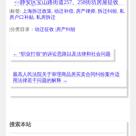
<<静安区宝山路街道257、258街坊房屋征收
补偿方案
|标签:
上海拆迁政策
,
动迁补偿
,
房产律师
,
拆迁纠纷
,
私
房户口补贴
,
私房拆迁
|分类目录：
动迁征收
|
房产纠纷
←
“职业打假”的诉讼思路以及法律和社会问题
最高人民法院关于审理商品房买卖合同纠纷案件适
用法律若干问题的解释
→
搜索本站