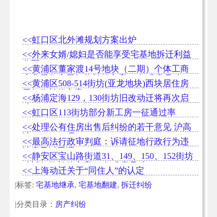
<<虹口区北外滩规划方案出炉
<<外来女婿/媳妇是否能享受宅基地拆迁利益
分配？
<<黄浦区董家渡14号地块（二期）个体工商
户非居住房屋征收补偿方案 （征求意见稿）
<<黄浦区508-514街坊(亚龙地块)西块居住房
屋征收补偿方案
<<杨浦定海129，130街坊旧改动迁将再次启
动
<<虹口区113街坊部分新工房一征通过率
95.12%
<<处理公有住房出售后纠纷的若干意见 沪高
法(1996)250号
<<最高法行政审判庭：诉请征地行政行为违
法应予以受理
<<静安区宝山路街道31、149、150、152街坊
动迁征收补偿方案 （征求意见稿）
<<上海动迁关于“同住人”的认定
|标签:
宅基地继承
,
宅基地翻建
,
拆迁纠纷
|分类目录：
房产纠纷