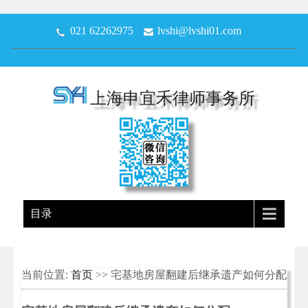
021 62262975
lvshi@lvshi01.com
上海申宜禾律师事务所
目录
当前位置:
首页
>> 宅基地房屋翻建后继承遗产如何分配