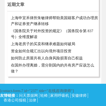
近期文章
上海申宜禾律所朱敏律师帮助美国籍客户成功办理房
产和证券资产继承转移
《国务院关于对外投资的规定》（国务院令第 837
号）全维度解读
上海老房子的买卖和继承难题如何破局
资金如何合规汇出以向境外项目投资
如何防止房屋共有人自身风险损害自己权益
在国外办理离婚，需分割国内的共有房产应该怎么
做？
[contact-form-7 id="237" title="在线咨询律师"]
友情链接：
问天票据网
轮椅
家用呼吸机
安徽律师
香港公司报税
法律