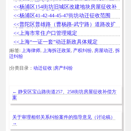
生效，将正式启动
<<杨浦区154街坊旧城区改建地块房屋征收补
偿方案（征求意见稿）
<<杨浦区41-42-44-45-47街坊动迁征收范围
<<普陀区普雄路（曹杨路-武宁路）道路改扩
建工程地块动迁评估公告
<<上海市常住户口管理规定
<<上海“一证一套”动迁新政具体规定
|标签:
上海律师
,
上海拆迁政策
,
产权纠纷
,
房屋动迁
,
拆
迁纠纷
|分类目录：
动迁征收
|
房产纠纷
←
静安区宝山路街道257、258街坊房屋征收补偿方
案
关于审理相邻关系纠纷案件的指导意见（讨论稿）
→