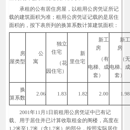
承租的公有居住房屋，以租用公房凭证所记
载的建筑面积为准；租用公房凭证记载的是居住
面积的，按下表所列的换算系数计算建筑面积：
新工
新
独立
房
房
住宅
房
公
新
（有
（
屋类型
寓
里住宅
（花
电梯、成
电梯、
园住宅）
套）
套）
换
2.06
1.83
1.82
2.00
1.98
算系数
2001年11月1日前租用公房凭证中已有记
载、用于居住并已计算收取租金的阁楼，高度在
1.2米至1.7米（含1.7米）的部分，按照实际居住