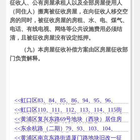
征收人、公有房屋承租人以及全部房屋使用人
（同住人）搬离被征收房屋，在向征收人移交空
房的同时，被征收房屋的房租、水、电、煤气、
电话、有线电视、网络等公共设施费用必须结
清，且被征收房屋没有设定抵押。
（九）本房屋征收补偿方案由区房屋征收部
门负责解释。
<<虹口区83、84、85、86、94、95、96、
97、98、99街坊动迁范围
<<虹口区110、111、112、113、114、115街
坊企事业单位非居住房屋征收补偿办法(征求
<<黄浦区复兴东路69号地块（西块）居住房
意见稿)
屋征收补偿方案及动迁款计算工具
<<东余杭路（二期）79、93、103、104、
108、109街坊一征公告
<<黄浦区南京东路街道厦门路地块旧改一征