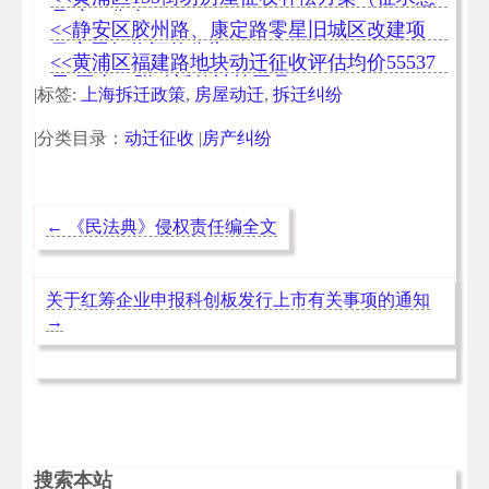
见稿）公布
<<静安区胶州路、康定路零星旧城区改建项
目房屋征收评估公告
<<黄浦区福建路地块动迁征收评估均价55537
元/平米（附动迁款计算工具）
|标签:
上海拆迁政策
,
房屋动迁
,
拆迁纠纷
|分类目录：
动迁征收
|
房产纠纷
←
《民法典》侵权责任编全文
关于红筹企业申报科创板发行上市有关事项的通知
→
搜索本站