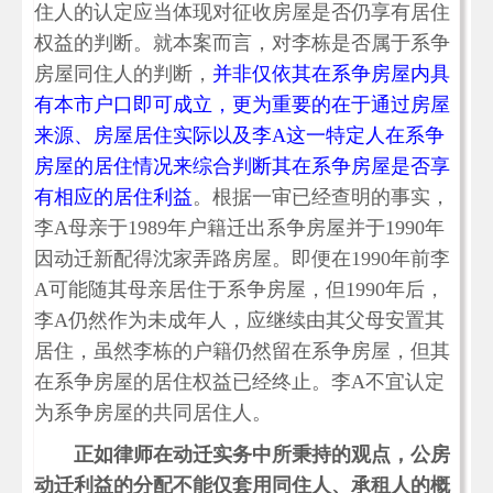
住人的认定应当体现对征收房屋是否仍享有居住
权益的判断。就本案而言，对李栋是否属于系争
房屋同住人的判断，
并非仅依其在系争房屋内具
有本市户口即可成立，更为重要的在于通过房屋
来源、房屋居住实际以及李A这一特定人在系争
房屋的居住情况来综合判断其在系争房屋是否享
有相应的居住利益
。根据一审已经查明的事实，
李A母亲于1989年户籍迁出系争房屋并于1990年
因动迁新配得沈家弄路房屋。即便在1990年前李
A可能随其母亲居住于系争房屋，但1990年后，
李A仍然作为未成年人，应继续由其父母安置其
居住，虽然李栋的户籍仍然留在系争房屋，但其
在系争房屋的居住权益已经终止。李A不宜认定
为系争房屋的共同居住人。
正如律师在动迁实务中所秉持的观点，公房
动迁利益的分配不能仅套用同住人、承租人的概