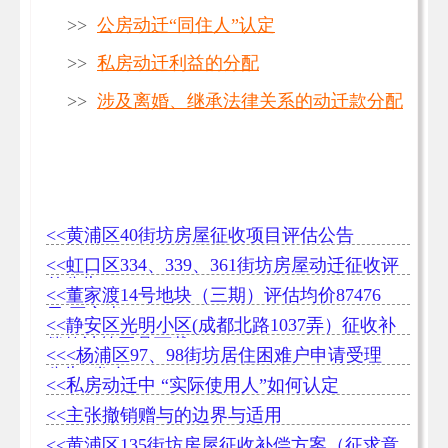
>>
公房动迁“同住人”认定
>>
私房动迁利益的分配
>>
涉及离婚、继承法律关系的动迁款分配
<<黄浦区40街坊房屋征收项目评估公告
<<虹口区334、339、361街坊房屋动迁征收评
估公告
<<董家渡14号地块（三期）评估均价87476
元/平方米
<<静安区光明小区(成都北路1037弄）征收补
偿款计算工具下载
<<<杨浦区97、98街坊居住困难户申请受理
公告>发布
<<私房动迁中 “实际使用人”如何认定
<<主张撤销赠与的边界与适用
<<黄浦区135街坊房屋征收补偿方案（征求意