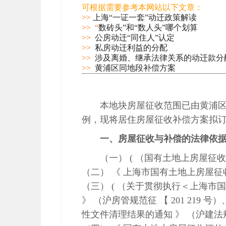
可根据需要参考本网站以下文章：
>>
上海“一证一套”动迁政策解读
>> “
数砖头”和“数人头”哪个划算
>>
公房动迁“同住人”认定
>>
私房动迁利益的分配
>>
涉及离婚、继承法律关系的动迁款分
>>
黄浦区同地段补偿方案
本地块房屋征收范围已由黄浦
例，现将居住房屋征收补偿方案拟
一、房屋征收与补偿的法律依
（一） ( （国有土地上房屋征收
（二） 《 上海市国有土地上房屋征收
（三） ( （关于贯彻执行＜上海
》 （沪房管规范征 【 201 219
性文件清理结果的通知 》 （沪建法规（ 2