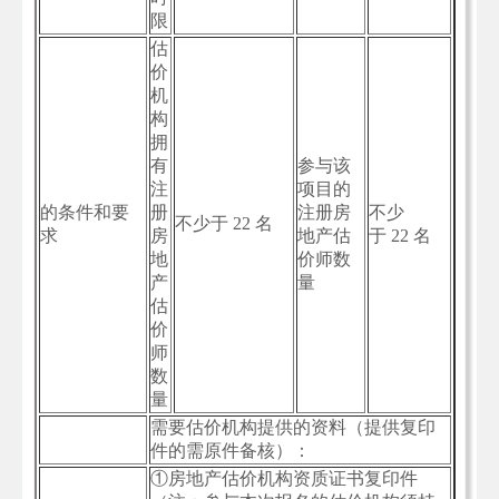
限
估
价
机
构
拥
有
参与该
注
项目的
的条件和要
册
注册房
不少
不少于 22 名
求
房
地产估
于 22 名
地
价师数
产
量
估
价
师
数
量
需要估价机构提供的资料（提供复印
件的需原件备核）：
①房地产估价机构资质证书复印件