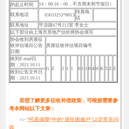
14：00-16：00，不含周末和节假日）
的起止时间
传真电
联系电话
65033253*8013
话
联系地址
平凉路67号212室 李女士
以下部分由上海市房地产估价师协会填写
协会收到房屋征
收评估项目公告
房屋征收评估项目编号
日期
收到E-mail日
期：2021.10.11
G
Z
2
1
1
0
1
1
0
4
H
K
5
Z
Z
收到公告文件日
期：2021.10.11
若想了解更多征收补偿政策，可根据需要参
考本网站以下文章：
>>
“托底保障”中的“居住困难户”认定常见问
题