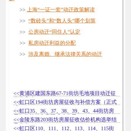
>>
上海“一证一套”动迁政策解读
>>
“数砖头”和“数人头”哪个划算
>>
公房动迁“同住人”认定
>>
私房动迁利益的分配
>>
涉及离婚、继承法律关系的动迁
<<黄浦区建国东路67-71街坊毛地项目动迁征
收将启动
<<虹口区194街坊房屋征收与补偿方案（正式
稿）
<<虹口35、36、37、38、39、43、44街坊房
屋征收补偿方案正式稿公示
<<金陵东路203街坊房屋征收估价机构选举结
果公布
<<虹口区110、111、112、113、114、115街