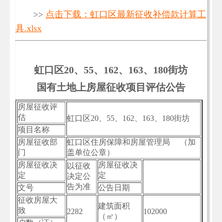
>>
点击下载：虹口区最新征收补偿款计算工
具.xlsx
虹口区20、55、162、163、180街坊
国有土地上房屋征收项目评估公告
房屋征收评
估
虹口区20、55、162、163、180街坊
项目名称
房屋征收部
虹口区住房保障和房屋管理局 （加
门
盖单位公章）
房屋征收决
房屋征收决
以征收
定
定
决定公
告为准
文号
公告日期
征收房屋大
建筑面积
致
2282
102000
（㎡）