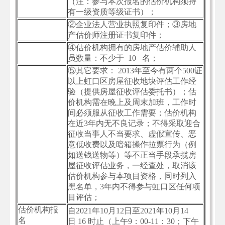
（注：参与本次报名的估价机构须持
有一级资质等级证书）；
②企业法人营业执照复印件；③房地
产估价师注册证书复印件；
④估价机构拥有的房地产估价辅助人
员数量：不少于 10 名；
⑤其它要求： 2013年至今有两个500证
以上虹口区房屋征收地块评估工作经
验（提供房屋征收评估委托书）；估
价机构需在晚上及周末加班，工作时
间必须服从征收工作需要；估价机构
在近3年内无不良记录；不得采取迎合
征收当事人不当要求、虚假宣传、恶
意低收费以及暗箱操作拉票行为（例
如送钱送物等）等不正当手段承揽房
屋征收评估业务，一经查处，取消该
估价机构参与本项目资格，同时列入
黑名单，3年内不得参与虹口区任何项
目评估；
估价机构报
自2021年10月12日至2021年10月14
名
日 16 时止（上午9：00-11：30；下午