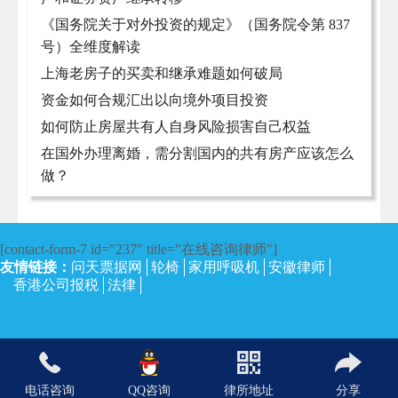
《国务院关于对外投资的规定》（国务院令第 837
号）全维度解读
上海老房子的买卖和继承难题如何破局
资金如何合规汇出以向境外项目投资
如何防止房屋共有人自身风险损害自己权益
在国外办理离婚，需分割国内的共有房产应该怎么
做？
[contact-form-7 id="237" title="在线咨询律师"]
友情链接：
问天票据网
轮椅
家用呼吸机
安徽律师
香港公司报税
法律
沪ICP备13002673号-4
| 上海律师网 2017 | 保留所有权利。
电话咨询
QQ咨询
律所地址
分享