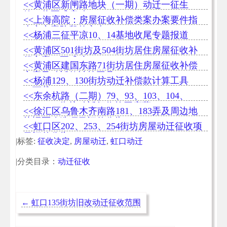
<<黄浦区新闸路地块（一期）动迁一征生
效，将正式启动
<<上海高院：房屋征收补偿类案办案要件指
南之立案阶段的审查
<<杨浦三征平凉10、14基地收尾专题报道
<<黄浦区501街坊及504街坊居住房屋征收补
偿方案（正式稿）
<<黄浦区建国东路71街坊居住房屋征收补偿
方案及动迁款计算工具
<<杨浦129、130街坊动迁补偿款计算工具
（下载）
<<东余杭路（二期）79、93、103、104、
108、109街坊动迁征收拉开序幕
<<徐汇区乌鲁木齐南路181、183弄及周边地
块旧区改造项目评估公告
<<虹口区202、253、254街坊房屋动迁征收项
目评估公告
|标签:
征收决定
,
房屋动迁
,
虹口动迁
|分类目录：
动迁征收
←
虹口135街坊旧改动迁征收范围