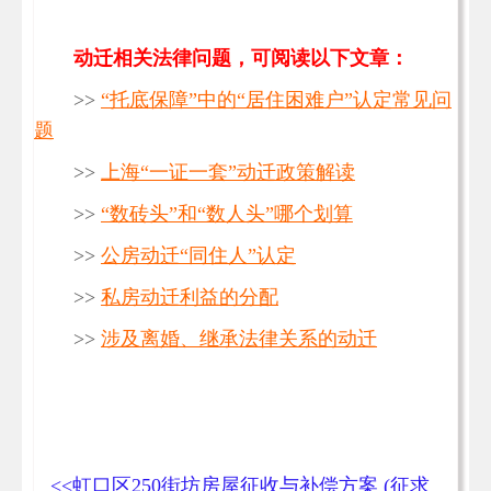
动迁相关法律问题，可阅读以下文章：
>>
“托底保障”中的“居住困难户”认定常见问
题
>>
上海“一证一套”动迁政策解读
>>
“数砖头”和“数人头”哪个划算
>>
公房动迁“同住人”认定
>>
私房动迁利益的分配
>>
涉及离婚、继承法律关系的动迁
<<虹口区250街坊房屋征收与补偿方案 (征求