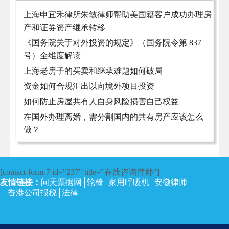
上海申宜禾律所朱敏律师帮助美国籍客户成功办理房
产和证券资产继承转移
《国务院关于对外投资的规定》（国务院令第 837
号）全维度解读
上海老房子的买卖和继承难题如何破局
资金如何合规汇出以向境外项目投资
如何防止房屋共有人自身风险损害自己权益
在国外办理离婚，需分割国内的共有房产应该怎么
做？
[contact-form-7 id="237" title="在线咨询律师"]
友情链接：
问天票据网
轮椅
家用呼吸机
安徽律师
香港公司报税
法律