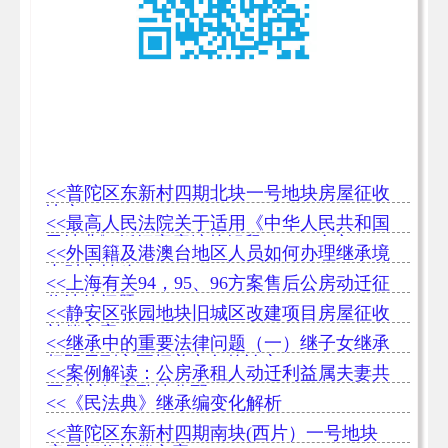
<<普陀区东新村四期北块一号地块房屋征收
决定
<<最高人民法院关于适用《中华人民共和国
民法典》婚姻家庭编的解释（二）全文
<<外国籍及港澳台地区人员如何办理继承境
内财产转移
<<上海有关94，95、96方案售后公房动迁征
收法律问题
<<静安区张园地块旧城区改建项目房屋征收
补偿方案
<<继承中的重要法律问题（一）继子女继承
权即尽到主要抚养义务的认定
<<案例解读：公房承租人动迁利益属夫妻共
同财产但应酌情分配
<<《民法典》继承编变化解析
<<普陀区东新村四期南块(西片）一号地块