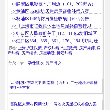
公告
<<静安区电影技术厂周边（161、262街坊）
旧城区改建项目房屋征收补偿方案
<<黄浦区563街坊居住房屋征收补偿方案
<<杨浦区146街坊房屋征收项目评估公告
<<《上海市征收集体土地房屋补偿暂行规
定》全文
<<虹口区人民政府关于 112、113街坊旧城区
改建房屋征收范围的批复
<<虹口区334、339、361、176、194街坊动迁
征收一征启动，确定房屋征收范围
|标签:
上海拆迁政策
,
产权纠纷
,
动迁政策
,
房产律师
,
房
产纠纷
,
房产继承
,
房屋动迁
,
拆迁纠纷
|分类目录：
动迁征收
|
房产纠纷
←
普陀区东新村四期南块（西片）二号地块房屋征
收补偿方案
普陀区东新村四期北块一号地块房屋征收补偿方案
→