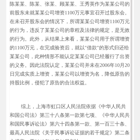
陈某某、陈某、张某、顾某某、王秀英作为某某公司的
前股东未就某某公司增资1100万元事宜召开过股东会。
在未召开股东会的情况下，所谓某某公司增资1100万元
的行为，违反了某某公司的章程及法律的规定，是无效
的行为。此外，从结果上来看，某某公司用于所谓增资
的1100万元，在完成验资后，就以"借款"的形式归还给
某某公司，此种情形不能认定某某公司已经履行了出资
的义务。因此法院认定，某某公司并未在2006年10月20
日完成实质上增资，某某公司以增资为名，降低原告的
持股比例，侵犯了原告的合法权益。
综上，上海市虹口区人民法院依据《中华人民共
和国公司法》第三十八条第一款第七项、《中华人民共
和国民事诉讼法》第六十四条第一款、第一百三十条、
最高人民法院《关于民事诉讼证据的若干规定》第二条