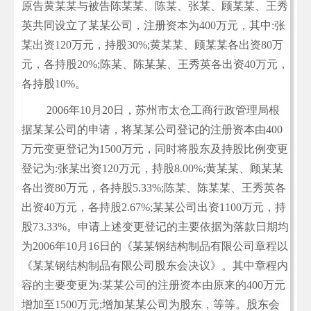
原告黄某某与被告陈某某、陈某、张某、顾某某、王秀
英共同设立了某某公司，注册资本为400万元，其中:张
某出资120万元，持股30%;黄某某、顾某某各出资80万
元，各持股20%;陈某、陈某某、王秀英各出资40万元，
各持股10%。
2006年10月20日，苏州市太仓工商行政管理局根
据某某公司的申请，将某某公司登记的注册资本由400
万元变更登记为1500万元，同时将股东及持股比例变更
登记为:张某出资120万元，持股8.00%;黄某某、顾某某
各出资80万元，各持股5.33%;陈某、陈某某、王秀英各
出资40万元，各持股2.67%;某某公司出资1100万元，持
股73.33%。申请上述变更登记的主要依据为落款日期均
为2006年10月16日的《某某钢结构制品有限公司章程以
《某某钢结构制品有限公司股东会决议》。其中章程内
容的主要变更为:某某公司的注册资本由原来的400万元
增加至1500万元;增加某某公司为股东，等等。股东会