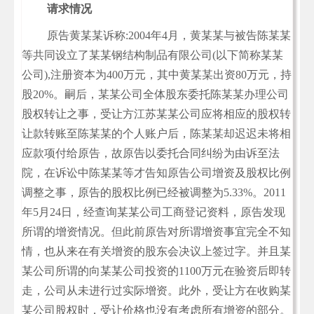
请求情况
原告黄某某诉称:2004年4月，黄某某与被告陈某某
等共同设立了某某钢结构制品有限公司(以下简称某某
公司),注册资本为400万元，其中黄某某出资80万元，持
股20%。嗣后，某某公司全体股东委托陈某某办理公司
股权转让之事，受让方江苏某某公司应将相应的股权转
让款转账至陈某某的个人账户后，陈某某却迟迟未将相
应款项付给原告，故原告以委托合同纠纷为由诉至法
院，在诉讼中陈某某等才告知原告公司增资及股权比例
调整之事，原告的股权比例已经被调整为5.33%。2011
年5月24日，经查询某某公司工商登记资料，原告发现
所谓的增资情况。但此前原告对所谓增资事宜完全不知
情，也从来在有关增资的股东会决议上签过字。并且某
某公司所谓的向某某公司投资的1100万元在验资后即转
走，公司从未进行过实际增资。此外，受让方在收购某
某公司股权时，受让价格也没有考虑所有增资的部分。