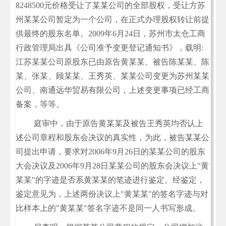
8248500元价格受让了某某公司的全部股权，受让方苏
州某某公司暂定为一个公司，在正式办理股权转让前提
供最终的股东名单。2009年6月24日，苏州市太仓工商
行政管理局出具《公司准予变更登记通知书》，载明:
江苏某某公司原股东已由原告黄某某、被告陈某某、陈
某、张某、顾某某、王秀英、某某公司变更为苏州某某
公司、南通远华贸易有限公司，上述变更事项已经工商
备案，等等。
庭审中，由于原告黄某某及被告王秀英均否认上
述公司章程和股东会决议的真实性，为此，被告某某公
司提出申请，要求对2006年9月26日的某某公司的股东
大会决议及2006年9月28日某某公司的股东会决议上"黄
某某"的字迹是否系黄某某的笔迹进行鉴定。经鉴定，
鉴定意见为，上述两份决议上"黄某某"的签名字迹与对
比样本上的"黄某某"签名字迹不是同一人书写形成。