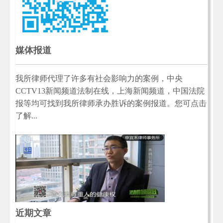
媒体报道
我所律师代理了许多有社会影响力的案例，中央
CCTV13新闻频道法制在线，上海新闻频道，中国法院
报等均可找到我所律师承办胜诉的案例报道。您可点击
了解...
近期文章