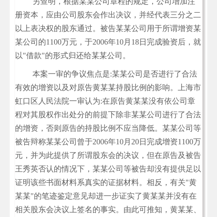
另查明，根据某某公司章程的规定，公司增加注
册资本，应由公司股东会作出决议，并经代表三分之二
以上表决权的股东通过。被告某某公司用于所谓增资某
某公司的1100万元，于2006年10月18日完成验资后，就
以"借款"的形式归还给某某公司。
本案一审的争议焦点是:某某公司是否进行了合法
有效的增资以及对原告黄某某持股比例的影响。上海市
虹口区人民法院一审认为:在原告黄某某没有依公司章
程对其股权作出处分的前提下除非某某公司进行了合法
的增资，否则原告的持股比例不应当降低。某某公司等
被告辩称某某公司曾于2006年10月20日完成增资1100万
元，并为此提供了所谓股东会的决议，但在原告及被告
王秀英否认的情况下，某某公司等被告却没有提供足以
证明该些书面材料系真实的证据材料。相反，有关"黄
某某"的笔迹鉴定意见却进一步证实了黄某某并没有在
相关股东会决议上签名的事实。由此可推知，黄某某、