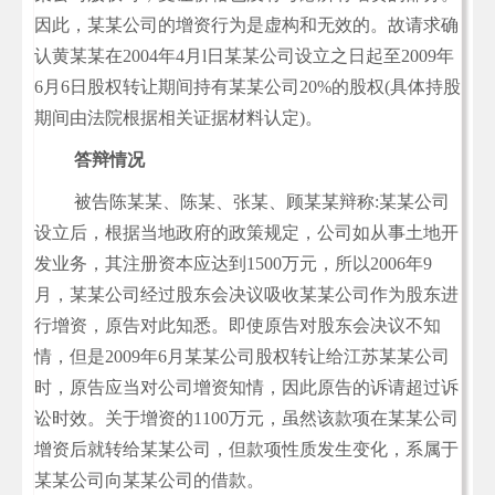
因此，某某公司的增资行为是虚构和无效的。故请求确
认黄某某在2004年4月l日某某公司设立之日起至2009年
6月6日股权转让期间持有某某公司20%的股权(具体持股
期间由法院根据相关证据材料认定)。
答辩情况
被告陈某某、陈某、张某、顾某某辩称:某某公司
设立后，根据当地政府的政策规定，公司如从事土地开
发业务，其注册资本应达到1500万元，所以2006年9
月，某某公司经过股东会决议吸收某某公司作为股东进
行增资，原告对此知悉。即使原告对股东会决议不知
情，但是2009年6月某某公司股权转让给江苏某某公司
时，原告应当对公司增资知情，因此原告的诉请超过诉
讼时效。关于增资的1100万元，虽然该款项在某某公司
增资后就转给某某公司，但款项性质发生变化，系属于
某某公司向某某公司的借款。