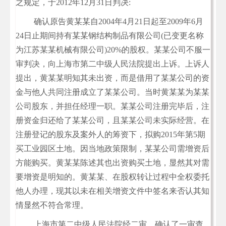
之规定，于2012年12月31日判决:
确认原告黄某某自2004年4月21日起至2009年6月
24日止期间持有某某钢结构制品有限公司(已变更名称
为江苏某某机械有限公司)20%的股权。某某公司不服一
审判决，向上海市第二中级人民法院提出上诉。上诉人
提出，黄某某明知其未出资，而是借用了某某公司的资
金与他人共同注册成立了某某公司。当时黄某某为某某
公司股东，并担任经理一职。某某公司注册完毕后，注
册资金归还给了某某公司，且某某公司未实际经营。在
注册登记的股东及案外人的筹资下，拟购2015年第5期
买工业园区土地。因当地政策限制，某某公司需增资后
方能购买。黄某某陈述其也出资购买土地，显然其对需
要增资是明知的。黄某某、在股权转让过程中全权委托
他人办理，现其以未在相关增资文件中签名来否认其知
情显然不符合常理。
上海市第二中级人民法院经二审，确认了一审查