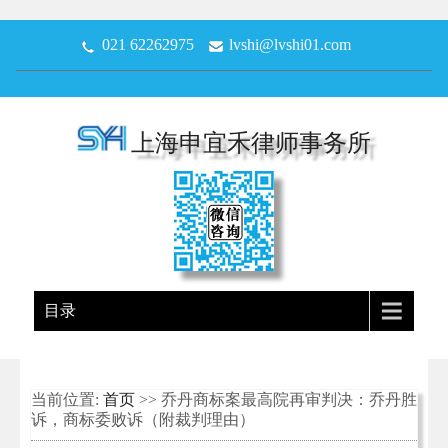
021 62262975
lvshi@lvshi01.com
上海申宜禾律师事务所
目录
当前位置:
首页
>> 乔丹商标案最高院再审判决：乔丹胜
诉，商标委败诉（附裁判理由）