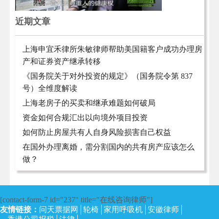
近期文章
上海申宜禾律所朱敏律师帮助美国籍客户成功办理房
产和证券资产继承转移
《国务院关于对外投资的规定》（国务院令第 837
号）全维度解读
上海老房子的买卖和继承难题如何破局
资金如何合规汇出以向境外项目投资
如何防止房屋共有人自身风险损害自己权益
在国外办理离婚，需分割国内的共有房产应该怎么
做？
[contact-form-7 id="237" title="在线咨询律师"]
友情链接：
问天票据网
轮椅
家用呼吸机
安徽律师