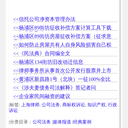
<<信托公司净资本管理办法
<<杨浦区89街坊征收补偿方案计算工具下载
（征求意见稿）
<<杨浦区89街坊房屋征收补偿方案（征求意
见稿）
<<如何防止房屋共有人自身风险损害自己权
益
<<《民法典》合同编全文
<<杨浦区134街坊旧改动迁信息
<<律师事务所从事首次公开发行股票并上市
法律业务执业细则（试行）
<<黄浦区新昌路1号（北块）一征100%全比
例通过
<<《涉夫妻债务司法解释》答记者问
<<企业家民间融资的建议
|标签:
上海律师
,
公司法务
,
商标权诉讼
,
知识产权
,
行政
诉讼
|分类目录：
公司法务
|
媒体报道
|
经典案例