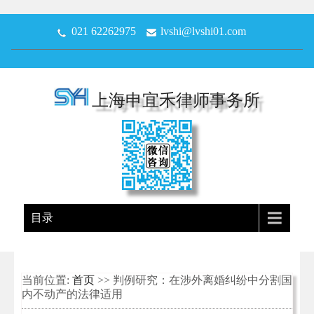
021 62262975
lvshi@lvshi01.com
上海申宜禾律师事务所
目录
当前位置:
首页
>> 判例研究：在涉外离婚纠纷中分割国
内不动产的法律适用