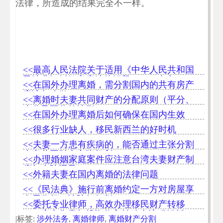
法律，所造成的结果完全不一样。
<<最高人民法院关于适用《中华人民共和国
民法典》婚姻家庭编的解释（二）全文
<<在国外办理离婚，需分割国内的共有房产
应该怎么做？
<<离婚时夫妻共同财产的分配原则（平分、
少分及不分的情形）
<<在国外办理离婚后如何确保在国内生效
<<很多行业缺人，移民新西兰的好时机
<<夫妻一方患有疾病的，能否通过主张分割
夫妻共同财产主张权利
<<办理婚姻家庭案件应注意台湾夫妻财产制
度与大陆迥异
<<外籍夫妻在国内离婚的法律问题
<<《民法典》施行前离婚约定一方对房屋享
有居住权，法院如何判？
<<委托专业律师，高效办理移民财产转移
——房产售卖与投资收入转移全流程解析
|标签:
涉外法务
,
离婚律师
,
离婚财产分割