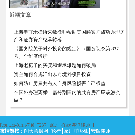
近期文章
上海申宜禾律所朱敏律师帮助美国籍客户成功办理房
产和证券资产继承转移
《国务院关于对外投资的规定》（国务院令第 837
号）全维度解读
上海老房子的买卖和继承难题如何破局
资金如何合规汇出以向境外项目投资
如何防止房屋共有人自身风险损害自己权益
在国外办理离婚，需分割国内的共有房产应该怎么
做？
[contact-form-7 id="237" title="在线咨询律师"]
友情链接：
问天票据网
轮椅
家用呼吸机
安徽律师