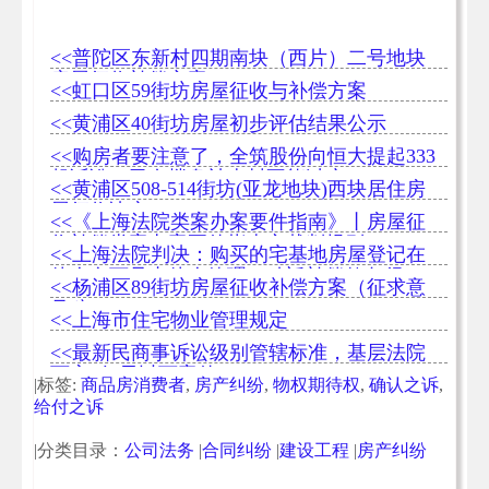
<<普陀区东新村四期南块（西片）二号地块
房屋征收补偿方案
<<虹口区59街坊房屋征收与补偿方案
<<黄浦区40街坊房屋初步评估结果公示
<<购房者要注意了，全筑股份向恒大提起333
起诉讼，已有楼盘被查封不能过户
<<黄浦区508-514街坊(亚龙地块)西块居住房
屋征收决定
<<《上海法院类案办案要件指南》丨房屋征
收补偿类案办案要件指南之裁判规则
<<上海法院判决：购买的宅基地房屋登记在
他人名下且由他人管理，动迁补偿款各得
<<杨浦区89街坊房屋征收补偿方案（征求意
50%
见稿）
<<上海市住宅物业管理规定
<<最新民商事诉讼级别管辖标准，基层法院
可审5亿元以下案件
|标签:
商品房消费者
,
房产纠纷
,
物权期待权
,
确认之诉
,
给付之诉
|分类目录：
公司法务
|
合同纠纷
|
建设工程
|
房产纠纷