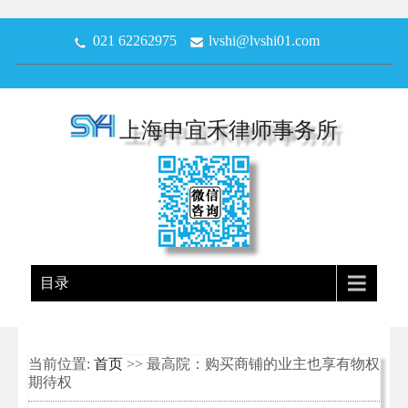
021 62262975
lvshi@lvshi01.com
上海申宜禾律师事务所
目录
当前位置:
首页
>> 最高院：购买商铺的业主也享有物权
期待权