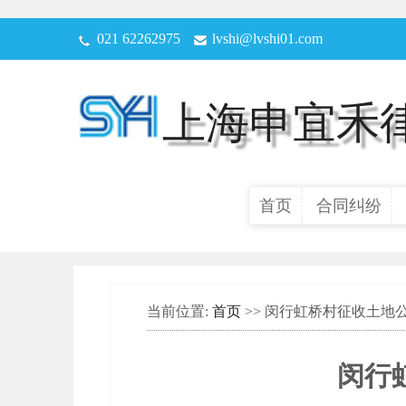
021 62262975
lvshi@lvshi01.com
上海申宜禾
首页
合同纠纷
当前位置:
首页
>> 闵行虹桥村征收土地
闵行