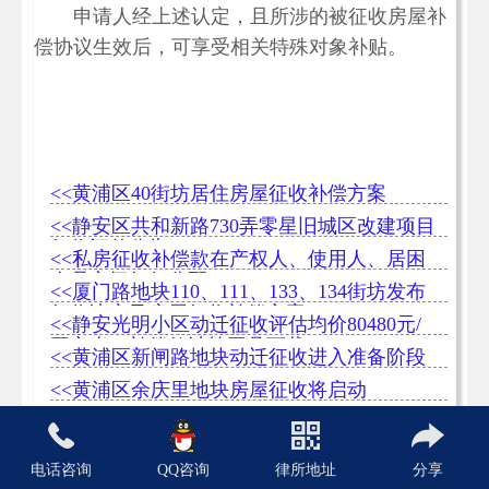
申请人经上述认定，且所涉的被征收房屋补
偿协议生效后，可享受相关特殊对象补贴。
<<黄浦区40街坊居住房屋征收补偿方案
<<静安区共和新路730弄零星旧城区改建项目
征收评估公告
<<私房征收补偿款在产权人、使用人、居困
人员之间如何分配
<<厦门路地块110、111、133、134街坊发布
征收决定及房屋征收补偿方案
<<静安光明小区动迁征收评估均价80480元/
平方米，补偿款计算工具下载
<<黄浦区新闸路地块动迁征收进入准备阶段
<<黄浦区余庆里地块房屋征收将启动
<<新昌路7号及1号地块南块评估均价51905
元/平方米
<<到乡下购买宅基地房屋是否一定无效？---
电话咨询
QQ咨询
律所地址
分享
高院给您答案
<<黄浦区福建路地块房屋动迁征收范围公告