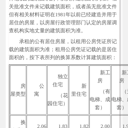
关批准文件未记载建筑面积，或者虽无批准文件
但有相关材料证明在
1981年以前已经建造并用于
居住的房屋，以房屋行政管理部门认定的房屋调
查机构实地丈量的建筑面积为准。
承租的公有居住房屋，以租用公房凭证所记
载的建筑面积为准；租用公房凭证记载的是居住
面积的，按下表所列的换算系数计算建筑面积：
新工
新
独立
房
房
住宅
房
公
新
（有
（
屋类型
寓
里住宅
（花
电梯、成
电梯、
园住宅）
套）
套）
换
2.06
1.83
1.82
2.00
1.