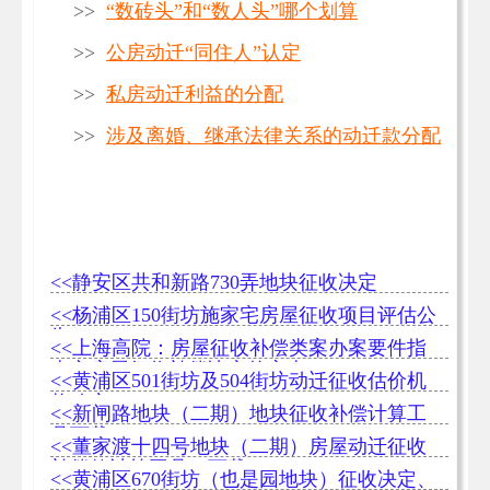
>>
“数砖头”和“数人头”哪个划算
>>
公房动迁“同住人”认定
>>
私房动迁利益的分配
>>
涉及离婚、继承法律关系的动迁款分配
<<静安区共和新路730弄地块征收决定
<<杨浦区150街坊施家宅房屋征收项目评估公
告
<<上海高院：房屋征收补偿类案办案要件指
南之房屋征收补偿决定的审查
<<黄浦区501街坊及504街坊动迁征收估价机
构确定
<<新闸路地块（二期）地块征收补偿计算工
具下载
<<董家渡十四号地块（二期）房屋动迁征收
补偿款计算工具（下载）
<<黄浦区670街坊（也是园地块）征收决定、