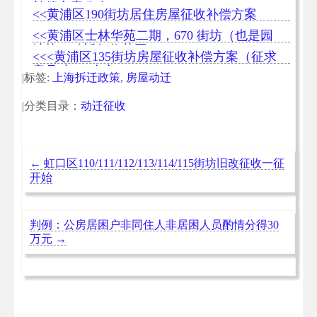
补偿方案公布
<<黄浦区190街坊居住房屋征收补偿方案
<<黄浦区士林华苑二期，670 街坊（也是园
地块）动迁征收范围
<<<黄浦区135街坊房屋征收补偿方案（征求
意见稿）>全文
|标签:
上海拆迁政策
,
房屋动迁
|分类目录：
动迁征收
←
虹口区110/111/112/113/114/115街坊旧改征收一征
开始
判例：公房居困户非同住人非居困人员酌情分得30
万元
→