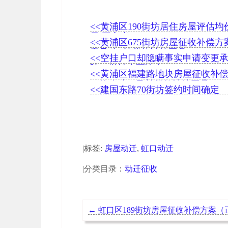
<<黄浦区190街坊居住房屋评估均价6
元/平方米
<<黄浦区675街坊房屋征收补偿
意见稿+补偿款计算工具）
<<空挂户口却隐瞒事实申请变更承
院：撤销变更决定
<<黄浦区福建路地块房屋征收补
（修改稿）及补偿款计算工具
<<建国东路70街坊签约时间确定
|标签:
房屋动迁
,
虹口动迁
|分类目录：
动迁征收
←
虹口区189街坊房屋征收补偿方案（