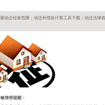
坊房屋动迁征收范围；动迁补偿款计算工具下载；动迁法律
朱敏律师提醒：