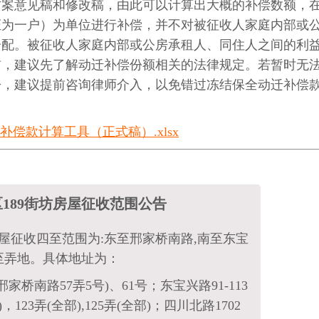
方案意见稿和修改稿，由此可以计算出大概的补偿数额，
证为一户）为单位进行补偿，并不对被征收人家庭内部或
分配。被征收人家庭内部或公房承租人、同住人之间的利
前，建议先了解动迁补偿份额相关的法律规定。若暂时无
讼，建议提前咨询律师介入，以免错过冻结保全动迁补偿
补偿款计算工具（正式稿）.xlsx
189街坊房屋征收范围公告
房屋征收四至范围为:东至邢家桥南路,南至东宝
至弄地。具体地址为：
邢家桥南路57弄5号)、61号；东宝兴路91-113
)，123弄(全部),125弄(全部)；四川北路1702