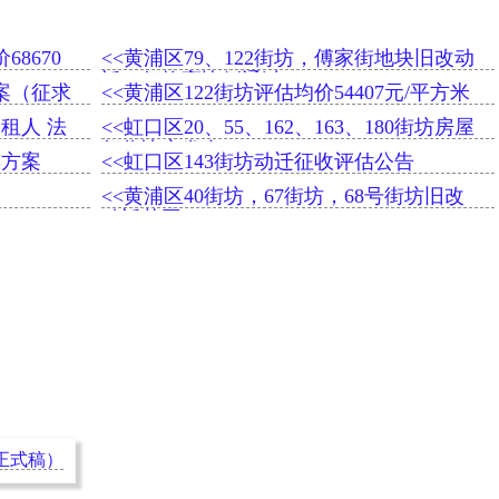
8670
<<黄浦区79、122街坊，傅家街地块旧改动
迁一征均高比例通过
方案（征求
<<黄浦区122街坊评估均价54407元/平方米
租人 法
<<虹口区20、55、162、163、180街坊房屋
征收决定发布
偿方案
<<虹口区143街坊动迁征收评估公告
<<黄浦区40街坊，67街坊，68号街坊旧改
动迁范围
正式稿）