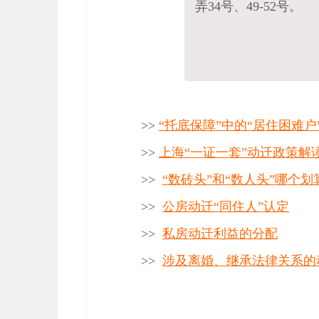
弄34号、49-52号。
>>
“托底保障”中的“居住困难
>>
上海“一证一套”动迁政策解
>>
“数砖头”和“数人头”哪个划
>>
公房动迁“同住人”认定
>>
私房动迁利益的分配
>>
涉及离婚、继承法律关系的