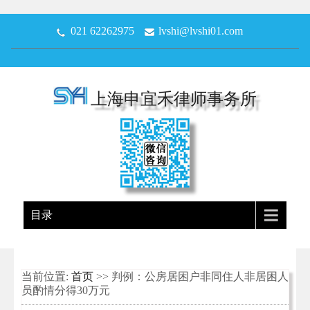
021 62262975
lvshi@lvshi01.com
上海申宜禾律师事务所
目录
当前位置:
首页
>> 判例：公房居困户非同住人非居困人
员酌情分得30万元