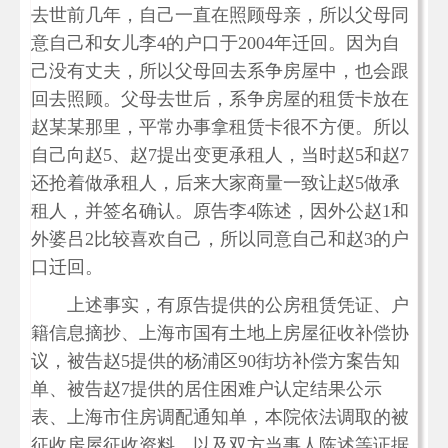
去世前几年，自己一直在照顾母亲，所以父母同
意自己和女儿李4的户口于2004年迁回。因为自
己没有丈夫，所以父母回去系争房屋中，也会跟
回去照顾。父母去世后，系争房屋的租赁卡放在
赵某某那里，平常办事拿租赁卡很不方便。所以
自己向赵5、赵7提出变更承租人，当时赵5和赵7
还抢着做承租人，后来大家商量一致让赵5做承
租人，并签名确认。原告李4陈述，因外公赵1和
外婆吕2比较喜欢自己，所以同意自己和赵3的户
口迁回。
上述事实，有原告提供的公房租赁凭证、户
籍信息摘抄、上海市国有土地上房屋征收补偿协
议，被告赵5提供的杨浦区90街坊补偿方案告知
单、被告赵7提供的居住困难户认定结果公示
表、上海市住房调配通知单，本院依法调取的被
征收房屋征收资料，以及双方当事人陈述等证据