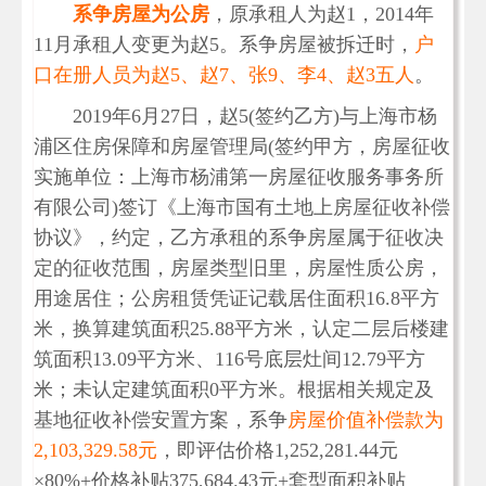
系争房屋为公房
，原承租人为赵1，2014年
11月承租人变更为赵5。系争房屋被拆迁时，
户
口在册人员为赵5、赵7、张9、李4、赵3五人
。
2019年6月27日，赵5(签约乙方)与上海市杨
浦区住房保障和房屋管理局(签约甲方，房屋征收
实施单位：上海市杨浦第一房屋征收服务事务所
有限公司)签订《上海市国有土地上房屋征收补偿
协议》，约定，乙方承租的系争房屋属于征收决
定的征收范围，房屋类型旧里，房屋性质公房，
用途居住；公房租赁凭证记载居住面积16.8平方
米，换算建筑面积25.88平方米，认定二层后楼建
筑面积13.09平方米、116号底层灶间12.79平方
米；未认定建筑面积0平方米。根据相关规定及
基地征收补偿安置方案，系争
房屋价值补偿款为
2,103,329.58元
，即评估价格1,252,281.44元
×80%+价格补贴375,684.43元+套型面积补贴