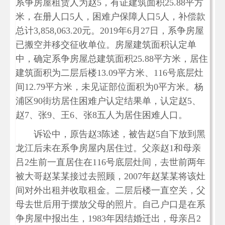
系争房屋租赁人为赵5，有证建筑面积25.88平方
米，在册人口5人，困难户保障人口5人，补偿款
总计3,858,063.20元。2019年6月27日，系争房屋
已搬空并移交征收单位。房屋建筑面积认定单
中，确定系争房屋总建筑面积25.88平方米，居住
建筑面积为二层后楼13.09平方米、116号底层灶
间12.79平方米，未见证部位面积为0平方米。杨
浦区90街坊居住困难户认定结果单，认定赵5、
赵7、张9、王6、张8五人为居住困难人口。
诉讼中，原告赵3陈述，被告赵5自下放到黑
龙江后未在系争房屋内居住过。父亲赵1和母亲
吕2生前一直居住在116号底层灶间，去世前两年
被大哥赵某某接过去照顾，2007年赵某某将该灶
间对外出租并收取租金。二层后楼一直空关，父
母去世后用于摆放父母的照片。自己户口是在系
争房屋中报出生，1983年因结婚迁出，母亲吕2