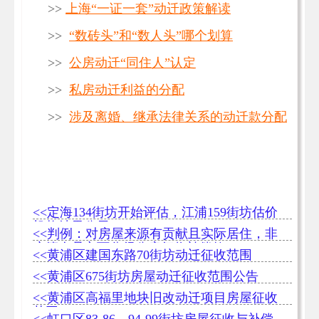
>>
上海“一证一套”动迁政策解读
>>
“数砖头”和“数人头”哪个划算
>>
公房动迁“同住人”认定
>>
私房动迁利益的分配
>>
涉及离婚、继承法律关系的动迁款分配
<<定海134街坊开始评估，江浦159街坊估价
机构结果公示
<<判例：对房屋来源有贡献且实际居住，非
户籍人员亦可分得公房征收补偿款
<<黄浦区建国东路70街坊动迁征收范围
<<黄浦区675街坊房屋动迁征收范围公告
<<黄浦区高福里地块旧改动迁项目​房屋征收
范围
<<虹口区83-86，94-99街坊房屋征收与补偿