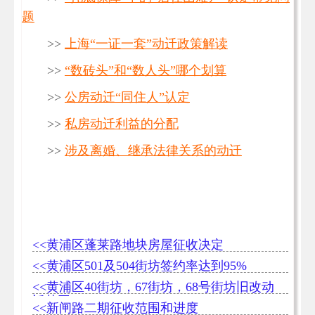
题
>>
上海“一证一套”动迁政策解读
>>
“数砖头”和“数人头”哪个划算
>>
公房动迁“同住人”认定
>>
私房动迁利益的分配
>>
涉及离婚、继承法律关系的动迁
<<黄浦区蓬莱路地块房屋征收决定
<<黄浦区501及504街坊签约率达到95%
<<黄浦区40街坊，67街坊，68号街坊旧改动
迁范围
<<新闸路二期征收范围和进度