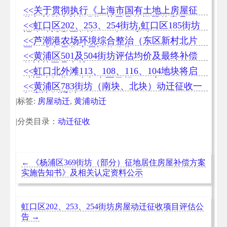
<<关于贯彻执行《上海市国有土地上房屋征
收与补偿实施细则》若干具体问题的意见
<<虹口区202、253、254街坊,虹口区185街坊
旧改动迁意愿征询（一征）启动
<<芦潮港农场环境综合整治（东区新村北片
区）成套居住房屋评估公告
<<黄浦区501及504街坊评估均价及最终补偿
款计算工具出炉
<<虹口北外滩113、108、116、104地块将启
动旧改征收，今年全区目标6000户
<<黄浦区783街坊（南块、北块）动迁征收一
征高比例通过
|标签:
房屋动迁
,
黄浦动迁
|分类目录：
动迁征收
←
《杨浦区369街坊（部分）征地居住房屋补偿方案
实施告知书》及相关认定资料公示
虹口区202、253、254街坊房屋动迁征收项目评估公
告
→