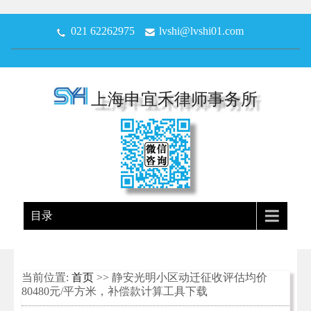
021 62262975
lvshi@lvshi01.com
上海申宜禾律师事务所
目录
当前位置:
首页
>> 静安光明小区动迁征收评估均价
80480元/平方米，补偿款计算工具下载