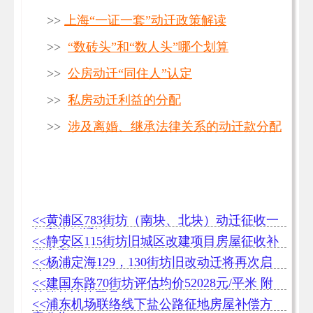
>>
上海“一证一套”动迁政策解读
>>
“数砖头”和“数人头”哪个划算
>>
公房动迁“同住人”认定
>>
私房动迁利益的分配
>>
涉及离婚、继承法律关系的动迁款分配
<<黄浦区783街坊（南块、北块）动迁征收一
征高比例通过
<<静安区115街坊旧城区改建项目房屋征收补
偿方案
<<杨浦定海129，130街坊旧改动迁将再次启
动
<<建国东路70街坊评估均价52028元/平米 附
补偿款计算工具
<<浦东机场联络线下盐公路征地房屋补偿方