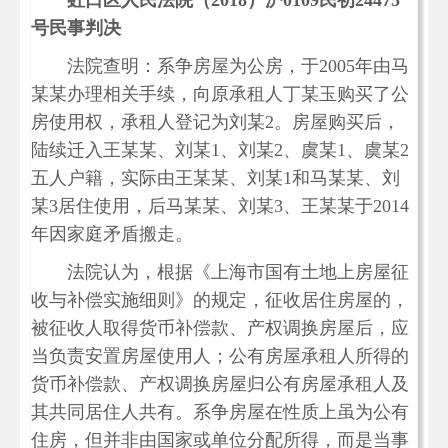
虹口区人民法院（2018）沪0109民初24475
号民事判决
法院查明：系争房屋为公房，于2005年由马
某某办理相关手续，向原承租人丁某玉购买了公
房使用权，承租人登记为刘某2。房屋购买后，
陆续迁入王某某、刘某1、刘某2、虞某1、虞某2
五人户籍，实际由王某某、刘某1和马某某、刘
某3居住使用，后马某某、刘某3、王某某于2014
年因家庭矛盾搬走。
法院认为，根据《上海市国有土地上房屋征
收与补偿实施细则》的规定，征收居住房屋的，
被征收人取得货币补偿款、产权调换房屋后，应
当负责安置房屋使用人；公有房屋承租人所得的
货币补偿款、产权调换房屋归公有房屋承租人及
其共同居住人共有。系争房屋在性质上虽为公有
住房，但并非由国家或单位分配所得，而是当事