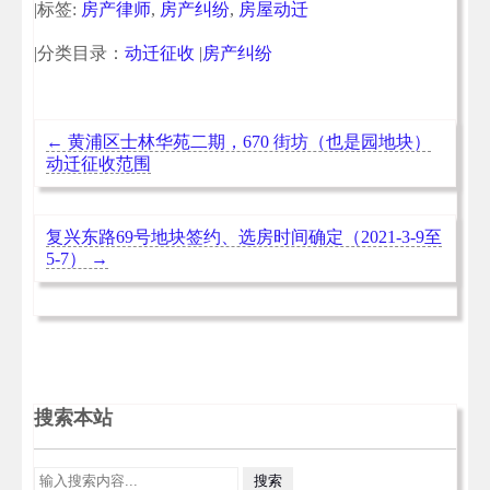
|标签:
房产律师
,
房产纠纷
,
房屋动迁
|分类目录：
动迁征收
|
房产纠纷
←
黄浦区士林华苑二期，670 街坊（也是园地块）
动迁征收范围
复兴东路69号地块签约、选房时间确定（2021-3-9至
5-7）
→
搜索本站