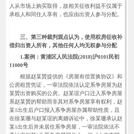
人从市场上购买取得，故相关征收利益不仅属于
承租人和同住人享有，也应由出资人参与分配。
三、第三种裁判观点认为，使用权房征收补
偿归出资人所有，其他任何人均无权参与分配
1.
案例：黄浦区人民法院(2018)沪0101民初
11000号
根据赵某贇提供的《房屋有偿置换协议》和
公房租赁凭证，一审法院依法认定系争房屋为赵
某贇出资购买的公房。赵某谊户口迁入系争房屋
系赵某贇的帮助而非其对系争房屋享有权利，赵
某1出生后户口报入系争房屋亦属帮助性质，且
在徐某珊与赵某谊的离婚诉讼中，徐某珊承认赵
某1出生后并未居住系争房屋，一审法院依法不