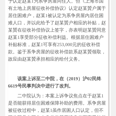
予认定赵某1为系争房屋同住人。但《上海市国
有土地上房屋征收补偿协议》认定赵某贇户属于
居住困难户，赵某1被认定为系争房屋内居住困
难人口，并以此给予了赵某贇户相应的补贴，赵
某贇在征收补偿协议上签字，亦表明赵某贇同意
赵某1享受部分征收补偿利益。根据居住困难户
补贴标准，赵某1可享有253,000元的征收补偿
款。鉴于系争房屋的征收补偿款系赵某贇领取，
故应由赵某贇承担相应的给付义务。
该案上诉至二中院，在（2019）沪02民终
6619号民事判决中进行了改判。
二中院认为：本案上诉争议焦点在于赵某1
是否能获得居住困难保障补助的费用。系争房屋
被征收过程中，赵某1虽作居困人口认定，但不