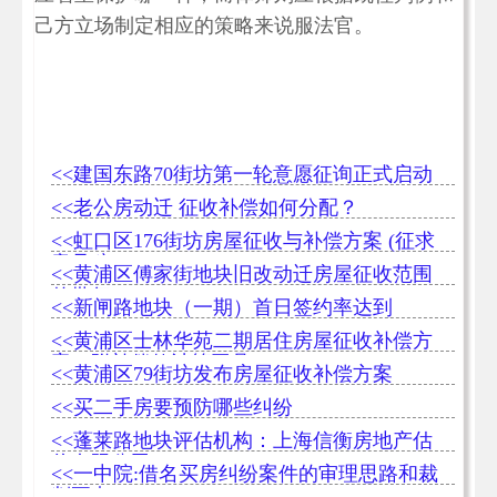
己方立场制定相应的策略来说服法官。
<<建国东路70街坊第一轮意愿征询正式启动
<<老公房动迁 征收补偿如何分配？
<<虹口区176街坊房屋征收与补偿方案 (征求
意见稿)
<<黄浦区傅家街地块旧改动迁房屋征收范围
的批复
<<新闸路地块（一期）首日签约率达到
98.08%
<<黄浦区士林华苑二期居住房屋征收补偿方
案（附补偿款计算工具）
<<黄浦区79街坊发布房屋征收补偿方案
<<买二手房要预防哪些纠纷
<<蓬莱路地块评估机构：上海信衡房地产估
价有限公司
<<一中院:借名买房纠纷案件的审理思路和裁
判要点