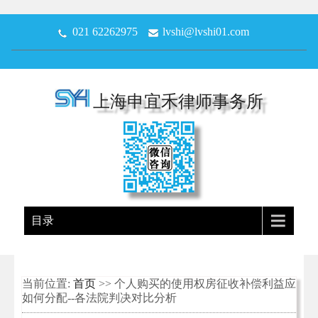
021 62262975
lvshi@lvshi01.com
上海申宜禾律师事务所
目录
当前位置:
首页
>> 个人购买的使用权房征收补偿利益应
如何分配--各法院判决对比分析