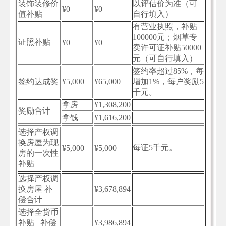
装饰装修价
以评估价为准（可
¥0
¥0
值补贴
自行填入）
有营业执照，补贴
100000元；烟草专
证照补贴
¥0
¥0
卖许可证补贴50000
元（可自行填入）
签约率超过85%，每
签约达成奖
¥5,000
¥65,000
增加1%，每户奖励5
千元。
拿房
¥1,308,200
奖励合计
拿钱
¥1,616,200
选择产权调
换房屋为现
每证5千元。
¥5,000
¥5,000
房的一次性
补贴
选择产权调
换房屋 补
¥3,678,894
偿合计
选择全货币
补贴 补偿
¥3,986,894