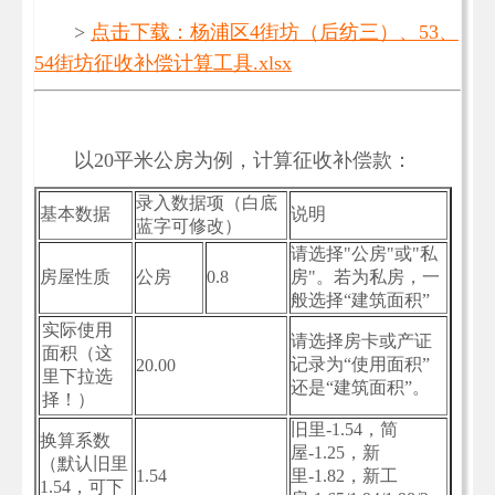
>
点击下载：杨浦区4街坊（后纺三）、53、
54街坊征收补偿计算工具.xlsx
以20平米公房为例，计算征收补偿款：
录入数据项（白底
基本数据
说明
蓝字可修改）
请选择"公房"或"私
房屋性质
公房
0.8
房"。若为私房，一
般选择“建筑面积”
实际使用
请选择房卡或产证
面积（这
记录为“使用面积”
20.00
里下拉选
还是“建筑面积”。
择！）
旧里-1.54，简
换算系数
屋-1.25，新
（默认旧里
1.54
里-1.82，新工
1.54，可下