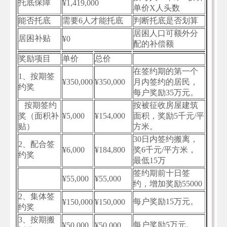
托底保障
¥1,419,000
单价X人头数
能否托底
需要6人才能托底
判断托底是否划算
居困人口可额外分
居困补贴
¥0
配的补偿额
奖励项目
单价
总价
在签约期的第一个
1、按期签
¥350,000
¥350,000
月内签约的居民，
约奖
每户奖励35万元。
按期签约
按被征收房屋建筑
奖（面积补
¥5,000
¥154,000
面积，奖励5千元/平
贴）
方米。
30日内签约搬离，
2、配合签
¥6,000
¥184,800
奖6千元/平方米，
约奖
最低15万
签约期前十日签
¥55,000
¥55,000
约，增加奖励55000
2、集体签
每户奖励15万元。
¥150,000
¥150,000
约奖
3、按期搬
每户奖励5万元。
¥50,000
¥50,000