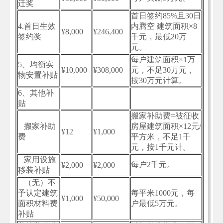
迁奖
首日签约85%且30日
4.首日生效
内腾空 建筑面积×8
¥8,000
¥246,400
签约奖
千元，最低20万
元。
每户建筑面积×1万
5、均衡实
¥10,000
¥308,000
元，不足30万元，
物安置补贴
按30万元计算。
6、其他补
贴
搬家补助费=被征收
搬家补助
房屋建筑面积×12元/
¥12
¥1,000
费
平方米，不足1千
元，按1千元计。
家用设施
每户2千元。
¥2,000
¥2,000
移装补贴
（无）不
予认定建筑
每平米1000元，每
¥1,000
¥50,000
面积材料费
户最低5万元。
补贴