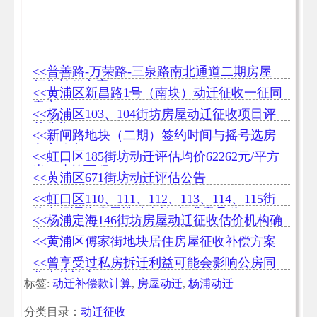
<<普善路-万荣路-三泉路南北通道二期房屋
征收补偿方案
<<黄浦区新昌路1号（南块）动迁征收一征同
意率99.89%
<<杨浦区103、104街坊房屋动迁征收项目评
估公告
<<新闸路地块（二期）签约时间与摇号选房
方案确定
<<虹口区185街坊动迁评估均价62262元/平方
米（建筑面积）
<<黄浦区671街坊动迁评估公告
<<虹口区110、111、112、113、114、115街
坊产权调换房屋选购办法(征求意见稿)
<<杨浦定海146街坊房屋动迁征收估价机构确
定
<<黄浦区傅家街地块居住房屋征收补偿方案
<<曾享受过私房拆迁利益可能会影响公房同
住人的认定
|标签:
动迁补偿款计算
,
房屋动迁
,
杨浦动迁
|分类目录：
动迁征收