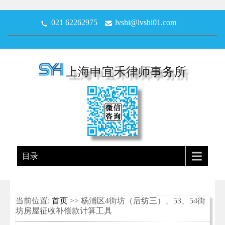
021 62262975
lvshi@lvshi01.com
上海申宜禾律师事务所
目录
当前位置:
首页
>> 杨浦区4街坊（后纺三）、53、54街
坊房屋征收补偿款计算工具