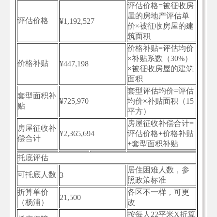
评估价格=被征收房
屋的房地产评估单
评估价格
¥1,192,527
价×被征收房屋的建
筑面积
价格补贴=评估均价
×补贴系数（30%）
价格补贴
¥447,198
×被征收房屋的建筑
面积
套型评估均价=评估
套型面积补
¥725,970
均价×补贴面积（15
贴
平方）
房屋征收补偿合计=
房屋征收补
¥2,365,694
评估价格+价格补贴
偿合计
+套型面积补贴
托底评估
居住困难人数，参
可托底人数
3
照政策标准
折算单价
各区不一样，可更
21,500
（杨浦）
改
按每人22平米X折算