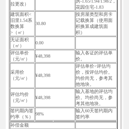
房-1.65/1.94/1.98/2，
拉更改）
花园住宅-1.83
建筑面积<
按房屋类型和房卡
旧里1.54系
记载换算（使用面
30.80
数换算
积换算成建筑面
>（㎡）
积）
无证面积
0.00
（㎡）
评估单价
输入各证的评估单
¥48,398
（元/㎡）
价。
评估单价<评估均
采用价
价，按评估均价。
¥48,398
（元/㎡）
均价尚无，参考其
他地块。
输入基地的评估均
评估均价
¥48,398
价。均价尚无，参
（元/㎡）
考其他地块。
签约期内签
输入60天签约期内
98%
约率（％）
签约率
补偿金额