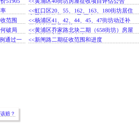
51905
<<黄浦区40街坊房屋征收项目评估公告
过率
<<虹口区20、55、162、163、180街坊居住
房屋评估均价57416元/平米
征收范围
<<杨浦区41、42、44、45、47街坊动迁补
偿款计算工具下载
如何破局
<<黄浦区乔家路北块二期（658街坊）房屋
征收补偿方案（修改稿）
比例通过一
<<新闸路二期征收范围和进度
不该赔？