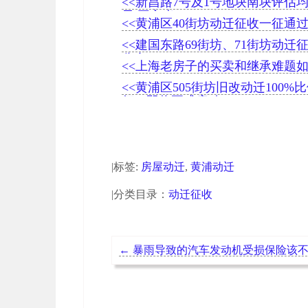
<<新昌路7号及1号地块南块评估均价
元/平方米
<<黄浦区40街坊动迁征收一征通
92.82%
<<建国东路69街坊、71街坊动迁
公布
<<上海老房子的买卖和继承难题
<<黄浦区505街坊旧改动迁100%
征，即将正式启动
|标签:
房屋动迁
,
黄浦动迁
|分类目录：
动迁征收
←
暴雨导致的汽车发动机受损保险该