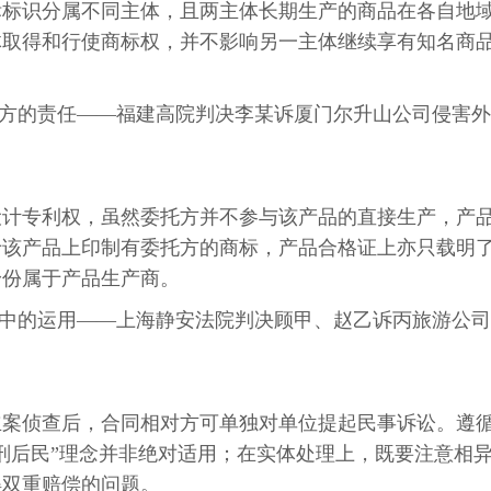
标标识分属不同主体，且两主体长期生产的商品在各自地
体取得和行使商标权，并不影响另一主体继续享有知名商
工方的责任——福建高院判决李某诉厦门尔升山公司侵害外
设计专利权，虽然委托方并不参与该产品的直接生产，产
于该产品上印制有委托方的商标，产品合格证上亦只载明
身份属于产品生产商。
件中的运用——上海静安法院判决顾甲、赵乙诉丙旅游公司
立案侦查后，合同相对方可单独对单位提起民事诉讼。遵
刑后民”理念并非绝对适用；在实体处理上，既要注意相
得双重赔偿的问题。