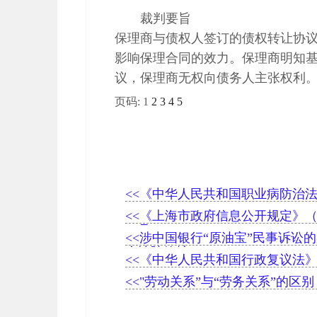
裁判要旨
保理商与债权人签订的债权转让协议
影响保理合同的效力。保理商明知
议，保理商无权向债务人主张权利
页码:
1
2
3
4
5
<<《中华人民共和国职业病防治
<<《上海市政府信息公开规定》
32号）
<<涉中国银行“原油宝”民事诉讼
个法院管辖？
<<《中华人民共和国行政复议法
<<"劳动关系”与“劳务关系”的区别