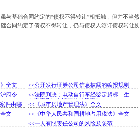
虽与基础合同约定的“债权不得转让”相抵触，但并不当
基础合同约定了债权不得转让，仍与债权人签订债权转让
。
法》全文
<<公开发行证券公司信息披露的编报规则
第12号——公开发行证券的法律意见书和律
（沪府令
<<法院判决：电动自行车经鉴定超标，生
师工作报告
产商应承担交通事故赔偿责任
的案件由哪
<<《城市房地产管理法》全文
》全文
<<《中华人民共和国耕地占用税法》全文
<<一人有限责任公司的风险及防范