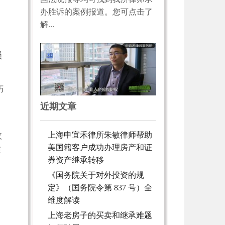
办胜诉的案例报道。您可点击了
解...
，
损
伤
近期文章
故
上海申宜禾律所朱敏律师帮助
美国籍客户成功办理房产和证
在
券资产继承转移
《国务院关于对外投资的规
定》（国务院令第 837 号）全
维度解读
上海老房子的买卖和继承难题