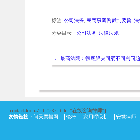
|标签:
公司法务
,
民商事案例裁判要旨
,
法
|分类目录：
公司法务
|
法律法规
←
最高法院：彻底解决同案不同判问
[contact-form-7 id="237" title="在线咨询律师"]
友情链接：
问天票据网
轮椅
家用呼吸机
安徽律师