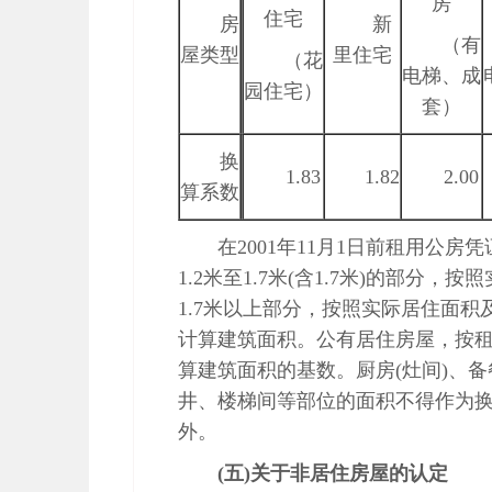
房
住宅
房
新
（有
屋类型
里住宅
（花
电梯、成
园住宅）
套）
换
1.83
1.82
2.00
算系数
在2001年11月1日前租用公
1.2米至1.7米(含1.7米)的部分
1.7米以上部分，按照实际居住面
计算建筑面积。公有居住房屋，按租
算建筑面积的基数。厨房(灶间)、
井、楼梯间等部位的面积不得作为
外。
(五)关于非居住房屋的认定