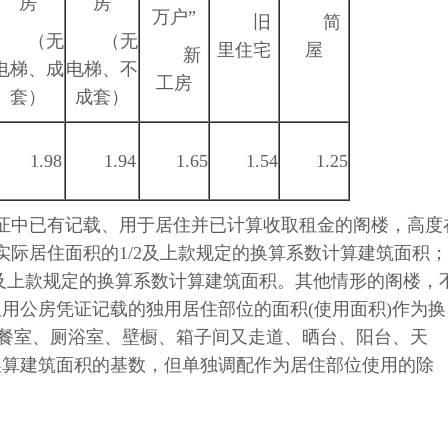
房
房
万户”
旧
简
（无
（无
里住宅
屋
新
电梯、成
电梯、不
工房
套）
成套）
1.98
1.94
1.65
1.54
1.25
房凭证中已有记载、用于居住并已计算收取租金的阁楼，高度
，按照实际居住面积的1/2及上款规定的换算系数计算建筑面积；
积及上款规定的换算系数计算建筑面积。其他情形的阁楼，
用公房凭证记载的独用居住部位的面积(使用面积)作为换
备餐室、厕浴室、壁橱、箱子间又走道、晒台、阳台、天
换算建筑面积的基数，但单独调配作为居住部位使用的除