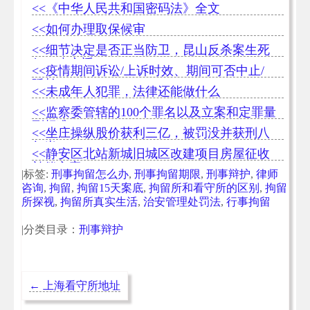
<<《中华人民共和国密码法》全文
<<如何办理取保候审
<<细节决定是否正当防卫，昆山反杀案生死
仅一步之遥
<<疫情期间诉讼/上诉时效、期间可否中止/
延长
<<未成年人犯罪，法律还能做什么
<<监察委管辖的100个罪名以及立案和定罪量
刑标准
<<坐庄操纵股价获利三亿，被罚没并获刑八
年半
<<静安区北站新城旧城区改建项目房屋征收
补偿方案
|标签:
刑事拘留怎么办
,
刑事拘留期限
,
刑事辩护
,
律师
咨询
,
拘留
,
拘留15天案底
,
拘留所和看守所的区别
,
拘留
所探视
,
拘留所真实生活
,
治安管理处罚法
,
行事拘留
|分类目录：
刑事辩护
←
上海看守所地址