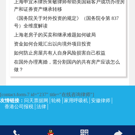
上海申宜禾律所朱敏律师帮助美国籍客户成功办理房
产和证券资产继承转移
《国务院关于对外投资的规定》（国务院令第 837
号）全维度解读
上海老房子的买卖和继承难题如何破局
资金如何合规汇出以向境外项目投资
如何防止房屋共有人自身风险损害自己权益
在国外办理离婚，需分割国内的共有房产应该怎么
做？
[contact-form-7 id="237" title="在线咨询律师"]
友情链接：
问天票据网
轮椅
家用呼吸机
安徽律师
香港公司报税
法律
沪ICP备13002673号-4
| 上海律师网 2017 | 保留所有权利。