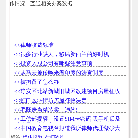
作情况，互通相关办案数据。
<<律师收费标准
<<很多行业缺人，移民新西兰的好时机
<<投资入股公司有哪些注意事项
<<从马云被传唤来看印度的法官制度
<<被拘留了怎么办
<<静安区北站新城旧城区改建项目房屋征收
补偿方案
<<虹口区59街坊房屋征收决定
<<毛胚房当精装卖，违约!
<<工信部提醒：设置SIM卡密码 丢手机后及
时处理防止损失
<<中国教育电视台报道我所律师代理紫砂大
师蒋蓉传人案
|标签:
媒体报道
,
律师咨询