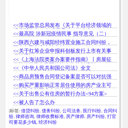
<<市场监管总局发布《关于平台经济领域的
反垄断指南 （征求意见稿）》全文
<<最高院 涉新冠疫情民事 指导意见（二）
<<陕西六建与咸阳经纬置业施工合同纠纷，
百余套已售房产被查封
<<关于红筹企业申报科创板发行上市有关事
项的通知
<<《上海法院类案办案要件指南》丨房屋征
收补偿类案办案要件指南之裁判规则
<<《中华人民共和国公司法》全文
<<商品房预售合同登记备案是否可以对抗强
制执行
<<购买严重影响正常居住使用的房产业主可
拒绝收房并要求支付逾期交房违约金
<<关于出售公有住房的暂行办法<94方案>
<<被人告了怎么办
|标签:
借贷纠纷
,
债务纠纷
,
公司法务
,
医疗纠纷
,
合同纠
纷
,
律师咨询
,
律师收费标准
,
房产律师
,
房产纠纷
,
打官
司要花多少钱
,
经济纠纷