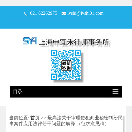
021 62262975
lvshi@lvshi01.com
上海申宜禾律师事务所
目录
当前位置:
首页
>> 最高法关于审理侵犯商业秘密纠纷民
事案件应用法律若干问题的解释 （征求意见稿）