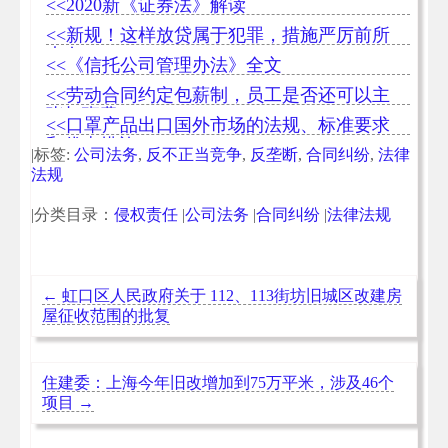
<<2020新《证券法》解读
<<新规！这样放贷属于犯罪，措施严厉前所
未有！
<<《信托公司管理办法》全文
<<劳动合同约定包薪制，员工是否还可以主
张加班费
<<口罩产品出口国外市场的法规、标准要求
和优惠措施
|标签:
公司法务
,
反不正当竞争
,
反垄断
,
合同纠纷
,
法律
法规
|分类目录：
侵权责任
|
公司法务
|
合同纠纷
|
法律法规
←
虹口区人民政府关于 112、113街坊旧城区改建房
屋征收范围的批复
住建委：上海今年旧改增加到75万平米，涉及46个
项目
→