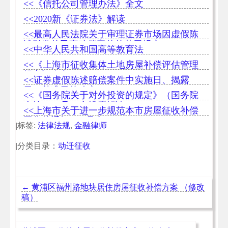
<<《信托公司管理办法》全文
<<2020新《证券法》解读
<<最高人民法院关于审理证券市场因虚假陈
述引发的民事赔偿案件的若干规定
<<中华人民共和国高等教育法
<<《上海市征收集体土地房屋补偿评估管理
规定》全文
<<证券虚假陈述赔偿案件中实施日、揭露
日、基准日的确定
<<《国务院关于对外投资的规定》（国务院
令第 837 号）全维度解读
<<上海市关于进一步规范本市房屋征收补偿
工作的通知[243号文]
|标签:
法律法规
,
金融律师
|分类目录：
动迁征收
←
黄浦区福州路地块居住房屋征收补偿方案 （修改
稿）