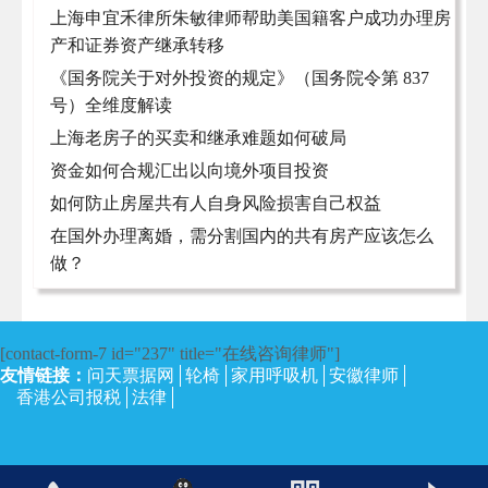
上海申宜禾律所朱敏律师帮助美国籍客户成功办理房
产和证券资产继承转移
《国务院关于对外投资的规定》（国务院令第 837
号）全维度解读
上海老房子的买卖和继承难题如何破局
资金如何合规汇出以向境外项目投资
如何防止房屋共有人自身风险损害自己权益
在国外办理离婚，需分割国内的共有房产应该怎么
做？
[contact-form-7 id="237" title="在线咨询律师"]
友情链接：
问天票据网
轮椅
家用呼吸机
安徽律师
香港公司报税
法律
沪ICP备13002673号-4
| 上海律师网 2017 | 保留所有权利。