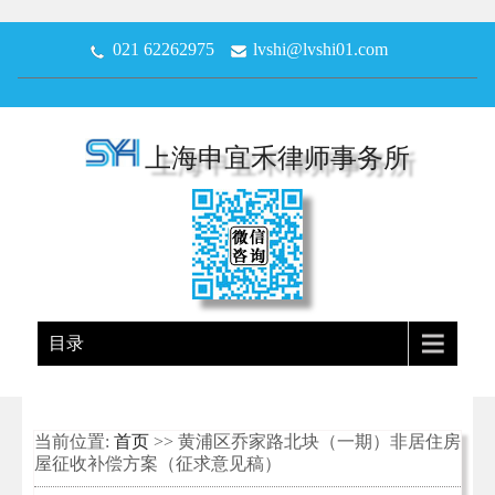
021 62262975
lvshi@lvshi01.com
上海申宜禾律师事务所
目录
当前位置:
首页
>> 黄浦区乔家路北块（一期）非居住房
屋征收补偿方案（征求意见稿）