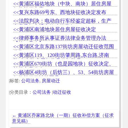
法
<<黄浦区福佑地块（中块、南块）居住房屋
征收补偿方案
<<复兴东路69号东、西地块征收决定发布
<<法院判决：电动自行车经鉴定超标，生产
商应承担交通事故赔偿责任
<<黄浦区南浦地块居住房屋征收决定
<<律师事务所从事证券法律业务管理办法
【第41号令】
<<黄浦区北京东路137街坊房屋动迁征收范围
公告
<<黄浦区119、120街坊肇周路,东台路,济南
路,吉安路房屋征收具体门牌号
<<黄浦区670街坊（也是园地块）征收决定、
补偿方案公布
<<杨浦区4街坊（后纺三）、53、54街坊房屋
征收补偿款计算工具
|标签:
公司法务
,
房屋动迁
|分类目录：
公司法务
|
动迁征收
←
黄浦区乔家路北块（一期）征收补偿方案（征求
意见稿）