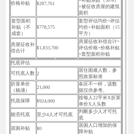
×补贴系数（30%）
价格补贴
¥287,761
×被征收房屋的建筑
面积
套型面积
套型评估均价=评估
补贴（不
¥778,575
均价×补贴面积（15
成套）
平方）
房屋征收补偿合计=
房屋征收补
¥1,833,700
评估价格+价格补贴
偿合计
+套型面积补贴
托底评估
居住困难人数，参
可托底人数
2
照政策标准
折算单价
各区不一样，该数
21,000
（杨浦）
据仅供参考。
按每人22平米X折算
托底保障
¥924,000
单价X人头数
判断多少人才可托
能否托底
至少4人才可托底
底
居困人口增加的保
居困补贴
¥0
障补贴