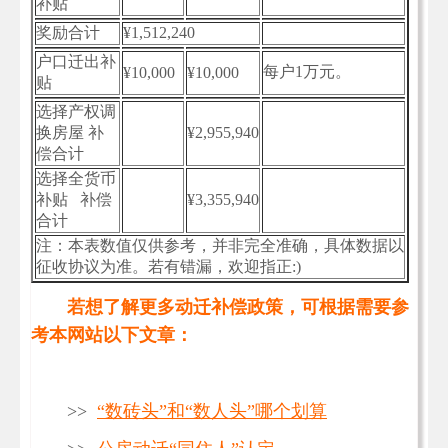
补贴
奖励合计
¥1,512,240
户口迁出补
每户1万元。
¥10,000
¥10,000
贴
选择产权调
换房屋 补
¥2,955,940
偿合计
选择全货币
补贴 补偿
¥3,355,940
合计
注：本表数值仅供参考，并非完全准确，具体数据以
征收协议为准。若有错漏，欢迎指正:)
若想了解更多动迁补偿政策，可根据需要参
考本网站以下文章：
>>
“数砖头”和“数人头”哪个划算