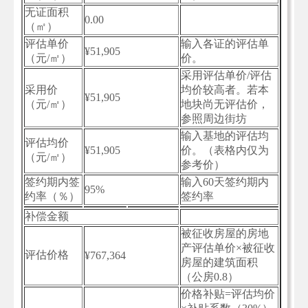
无证面积
0.00
（㎡）
评估单价
输入各证的评估单
¥51,905
（元/㎡）
价。
采用评估单价/评估
采用价
均价较高者。若本
¥51,905
（元/㎡）
地块尚无评估价，
参照周边街坊
输入基地的评估均
评估均价
¥51,905
价。（表格内仅为
（元/㎡）
参考价）
签约期内签
输入60天签约期内
95%
约率（％）
签约率
补偿金额
被征收房屋的房地
产评估单价×被征收
评估价格
¥767,364
房屋的建筑面积
（公房0.8）
价格补贴=评估均价