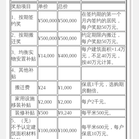
奖励项目
单价
总价
在签约期的第一个
1、按期签
¥500,000
¥500,000
月内签约的居民，
约奖
每户奖励50万元。
2、按期搬
约定期限内搬迁，
¥500,000
¥500,000
迁奖
每户奖励50万元。
每户建筑面积×1.4万
3、均衡实
¥14,000
¥400,000
元，不足40万元，
物安置补贴
按40万元计算。
4、其他补
贴
保底1千元，选购期
搬迁费
¥24
¥1,000
房翻倍。
家用设施
每户2千元。
¥2,000
¥2,000
移装补贴
装修补贴
¥500
¥9,240
每平米500元。
5、（无）
不予认定建
每平米600元，每户
¥100,000
¥100,000
筑面积材料
保底10万元。