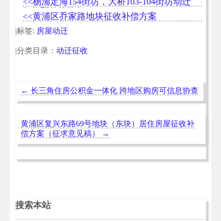
<<杨浦定海154街坊，大桥103-104街坊动迁
征收预签约均超85%
<<黄浦区乔家路地块征收补偿方案
|标签:
房屋动迁
|分类目录：
动迁征收
←
长三角住房公积金一体化 跨地区购房可信息协查
黄浦区复兴东路69号地块（东块）居住房屋征收补
偿方案（征求意见稿）
→
搜索本站