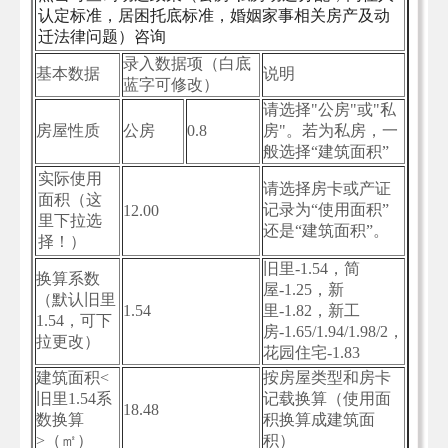
认定标准，居困托底标准，婚姻家事相关房产及动
迁法律问题）咨询
录入数据项（白底
基本数据
说明
蓝字可修改）
请选择"公房"或"私
房屋性质
公房
0.8
房"。若为私房，一
般选择“建筑面积”
实际使用
请选择房卡或产证
面积（这
记录为“使用面积”
12.00
里下拉选
还是“建筑面积”。
择！）
旧里-1.54，简
换算系数
屋-1.25，新
（默认旧里
1.54
里-1.82，新工
1.54，可下
房-1.65/1.94/1.98/2，
拉更改）
花园住宅-1.83
建筑面积<
按房屋类型和房卡
旧里1.54系
记载换算（使用面
18.48
数换算
积换算成建筑面
>（㎡）
积）