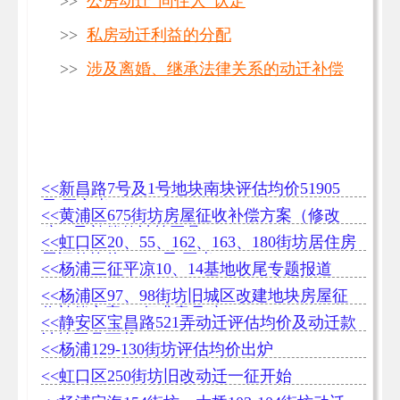
>>
公房动迁“同住人”认定
>>
私房动迁利益的分配
>>
涉及离婚、继承法律关系的动迁补偿
<<新昌路7号及1号地块南块评估均价51905
元/平方米
<<黄浦区675街坊房屋征收补偿方案（修改
稿）及补偿款计算工具
<<虹口区20、55、162、163、180街坊居住房
屋评估均价57416元/平米
<<杨浦三征平凉10、14基地收尾专题报道
<<杨浦区97、98街坊旧城区改建地块房屋征
收补偿方案 （征求意见稿）
<<静安区宝昌路521弄动迁评估均价及动迁款
计算工具下载
<<杨浦129-130街坊评估均价出炉
<<虹口区250街坊旧改动迁一征开始