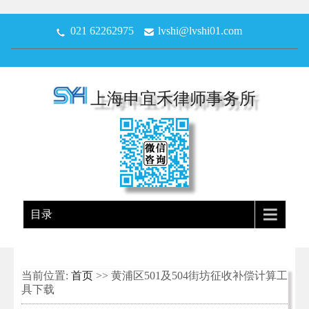
021 62262975
lvshi@lvshi01.com
上海申宜禾律师事务所
目录
当前位置:
首页
>> 黄浦区501及504街坊征收补偿计算工
具下载