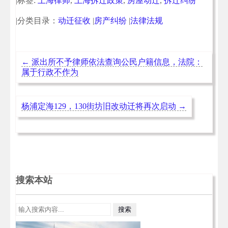
|标签:
上海律师
,
上海拆迁政策
,
房屋动迁
,
拆迁纠纷
|分类目录：
动迁征收
|
房产纠纷
|
法律法规
←
派出所不予律师依法查询公民户籍信息，法院：
属于行政不作为
杨浦定海129，130街坊旧改动迁将再次启动
→
搜索本站