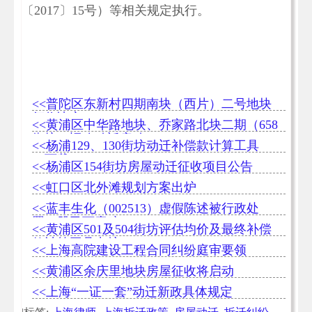
〔2017〕15号）等相关规定执行。
<<普陀区东新村四期南块（西片）二号地块
征收决定
<<黄浦区中华路地块、乔家路北块二期（658
街坊）旧改动迁启动
<<杨浦129、130街坊动迁补偿款计算工具
（下载）
<<杨浦区154街坊房屋动迁征收项目公告
<<虹口区北外滩规划方案出炉
<<蓝丰生化（002513）虚假陈述被行政处
罚，股民可索赔
<<黄浦区501及504街坊评估均价及最终补偿
款计算工具出炉
<<上海高院建设工程合同纠纷庭审要领
<<黄浦区余庆里地块房屋征收将启动
<<上海“一证一套”动迁新政具体规定