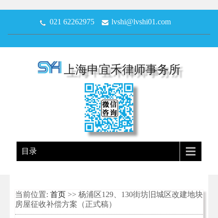
021 62262975
lvshi@lvshi01.com
上海申宜禾律师事务所
目录
当前位置:
首页
>> 杨浦区129、130街坊旧城区改建地块
房屋征收补偿方案（正式稿）