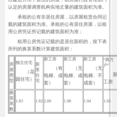
认定的房屋调查机构实地丈量的建筑面积为准。
承租的公有非居住房屋，以房屋租赁合同记
载的建筑面积为准。承租的公有居住房屋，以租
用公房凭证所记载的建筑面积为准；
租用公房凭证记载的是居住面积的，按下表
所列的换算系数计算建筑面积：
新工房
新工房
新工房
“两万
独立住宅
房
新
户”
（有
（无
（无
屋
里
（花
类
住
电梯、成
电梯、成
电梯、不
园住宅）
型
宅
工房
套）
套）
成套）
换
算
1.83
1.82
2.00
1.98
1.94
1.65
系
数