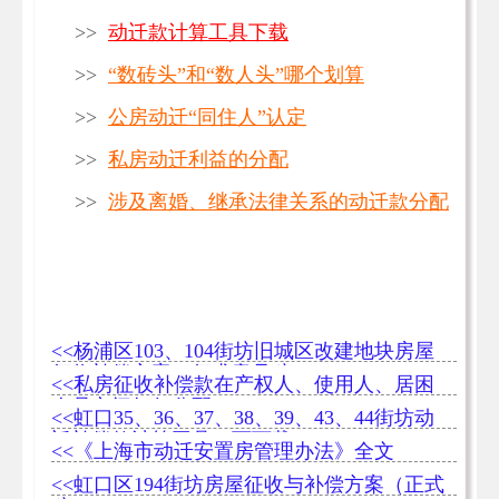
>>
动迁款计算工具下载
>>
“数砖头”和“数人头”哪个划算
>>
公房动迁“同住人”认定
>>
私房动迁利益的分配
>>
涉及离婚、继承法律关系的动迁款分配
<<杨浦区103、104街坊旧城区改建地块房屋
征收补偿方案（征求意见稿）
<<私房征收补偿款在产权人、使用人、居困
人员之间如何分配
<<虹口35、36、37、38、39、43、44街坊动
迁补偿款计算工具（可下载）
<<《上海市动迁安置房管理办法》全文
<<虹口区194街坊房屋征收与补偿方案（正式