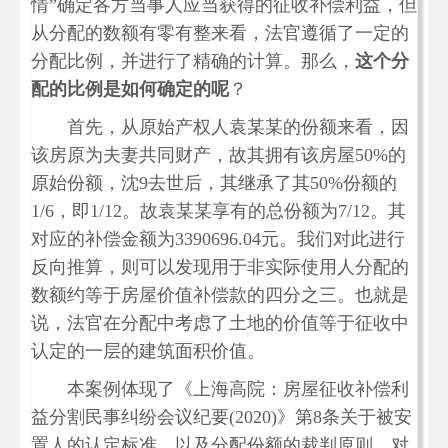
情”确定各方当事人应当获得的征收补偿利益，但
从分配的数额有零有整来看，法官遵循了一定的
分配比例，并进行了精确的计算。那么，
这个分
配的比例是如何确定的呢
？
首先，从原始产权人袁某某的份额来看，因
该房原为夫妻共同财产，故其拥有该房屋50%的
原始份额，沈9去世后，其继承了其50%份额的
1/6，即1/12。故袁某某享有的总份额为7/12。其
对应的补偿金额为3390696.04元。我们对此进行
反向推算，则可以发现用于非实际使用人分配的
数额约等于房屋价值补偿款的四分之三。也就是
说，法官在分配中考虑了土地的价值等于征收中
认定的一层的建筑面积价值。
本案例体现了《上海高院：房屋征收补偿利
益分割民事纠纷会议纪要(2020)》第8条关于被安
置人的认定标准，以及分配份额的裁判原则。对