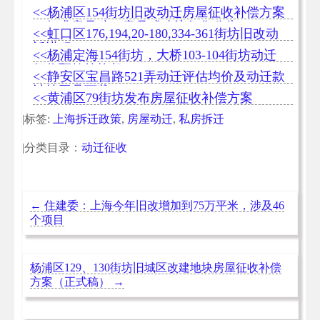
稿）
<<杨浦区154街坊旧改动迁房屋征收补偿方案
（征求意见稿）意见或建议征集公告
<<虹口区176,194,20-180,334-361街坊旧改动
迁进程
<<杨浦定海154街坊，大桥103-104街坊动迁
征收预签约均超85%
<<静安区宝昌路521弄动迁评估均价及动迁款
计算工具下载
<<黄浦区79街坊发布房屋征收补偿方案
|标签:
上海拆迁政策
,
房屋动迁
,
私房拆迁
|分类目录：
动迁征收
←
住建委：上海今年旧改增加到75万平米，涉及46
个项目
杨浦区129、130街坊旧城区改建地块房屋征收补偿
方案（正式稿）
→