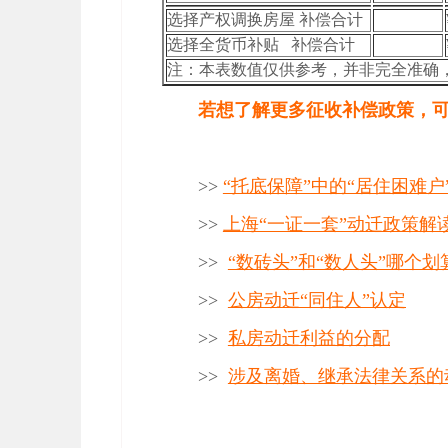
选择产权调换房屋 补偿合计
选择全货币补贴 补偿合计
注：本表数值仅供参考，并非完全准确，
若想了解更多征收补偿政策，
>>
“托底保障”中的“居住困难
>>
上海“一证一套”动迁政策解
>>
“数砖头”和“数人头”哪个划
>>
公房动迁“同住人”认定
>>
私房动迁利益的分配
>>
涉及离婚、继承法律关系的