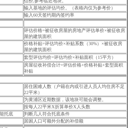
估价,参考临近地块。
输入基地的评估均价。（表格内仅为参考价）
输入60天签约期内签约率
评估价格=被征收房屋的房地产评估单价×被征收房
屋的建筑面积
价格补贴=评估均价×补贴系数（30%）×被征收房
屋的建筑面积
套型评估均价=评估均价×补贴面积（15平方）
房屋征收补偿合计=评估价格+价格补贴+套型面积
补贴
居住困难人数（户籍在内或引进人员人均住房不足
22平米）
为黄浦区近期数据，该地块可能会调整。
按每人22平米X折算单价X人头数
才能托底
判断几人符合托底条件
居困人口可额外分配的补偿额