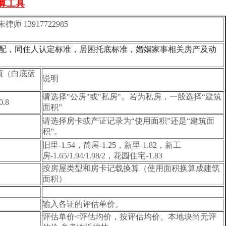
计算工具
 13917722985
分配，同住人认定标准，居困托底标准，婚姻家事相关房产及动
项（白底蓝
说明
）
请选择"公房"或"私房"。若为私房，一般选择“建筑
0.8
面积”
请选择房卡或产证记录为“使用面积”还是“建筑面
积”。
旧里-1.54，简屋-1.25，新里-1.82，新工
房-1.65/1.94/1.98/2，花园住宅-1.83
按房屋类型和房卡记载换算（使用面积换算成建筑
面积）
输入各证的评估单价。
评估单价<评估均价，按评估均价。本地块尚无评