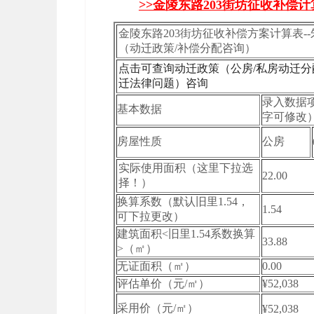
>>金陵东路203街坊征收补偿
金陵东路203街坊征收补偿方案计算表--朱律师
（动迁政策/补偿分配咨询）
点击可查询动迁政策（公房/私房动迁
迁法律问题）咨询
录入数据
基本数据
字可修改
房屋性质
公房
实际使用面积（这里下拉选
22.00
择！）
换算系数（默认旧里1.54，
1.54
可下拉更改）
建筑面积<旧里1.54系数换算
33.88
>（㎡）
无证面积（㎡）
0.00
评估单价（元/㎡）
¥52,038
采用价（元/㎡）
¥52,038