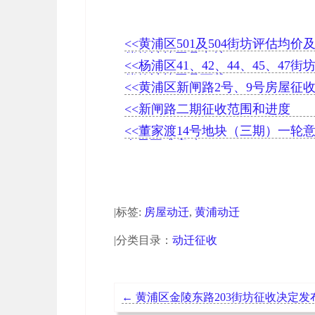
<<黄浦区501及504街坊评估均价
偿款计算工具出炉
<<杨浦区41、42、44、45、47
偿款计算工具下载
<<黄浦区新闸路2号、9号房屋征
<<新闸路二期征收范围和进度
<<董家渡14号地块（三期）一轮
今天正式启动
|标签:
房屋动迁
,
黄浦动迁
|分类目录：
动迁征收
←
黄浦区金陵东路203街坊征收决定发