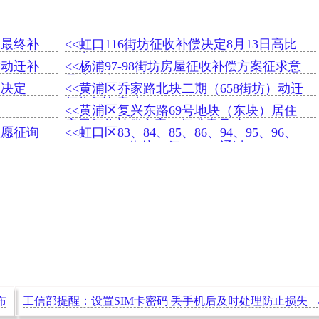
及最终补
<<虹口116街坊征收补偿决定8月13日高比
例生效
街坊动迁补
<<杨浦97-98街坊房屋征收补偿方案征求意
见稿公布
收决定
<<黄浦区乔家路北块二期（658街坊）动迁
征收征询启动
<<黄浦区复兴东路69号地块（东块）居住
房屋征收补偿方案（征求意见稿）
意愿征询
<<虹口区83、84、85、86、94、95、96、
97、98、99街坊一征96.39%通过
布
工信部提醒：设置SIM卡密码 丢手机后及时处理防止损失