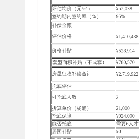
评估均价（元/㎡）
¥52,038
签约期内签约率（％）
95%
补偿金额
评估价格
¥1,410,438
价格补贴
¥528,914
套型面积补贴（不成套）
¥780,570
房屋征收补偿合计
¥2,719,922
托底评估
可托底人数
2
折算单价（杨浦）
21,000
托底保障
¥924,000
能否托底
需要6人
居困补贴
¥0