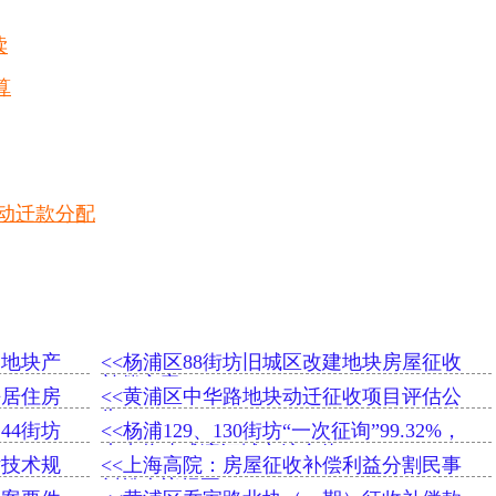
读
算
动迁款分配
建地块产
<<杨浦区88街坊旧城区改建地块房屋征收
补偿方案
块居住房
<<黄浦区中华路地块动迁征收项目评估公
告
、44街坊
<<杨浦129、130街坊“一次征询”99.32%，
未来将建成滨江城市综合体
估技术规
<<上海高院：房屋征收补偿利益分割民事
纠纷会议纪要(2020)