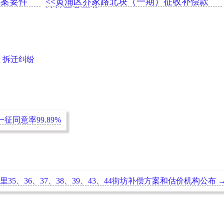
办案要件
<<黄浦区乔家路北块（一期）征收补偿款
计算工具下载
,
拆迁纠纷
同意率99.89%
里35、36、37、38、39、43、44街坊补偿方案和估价机构公布