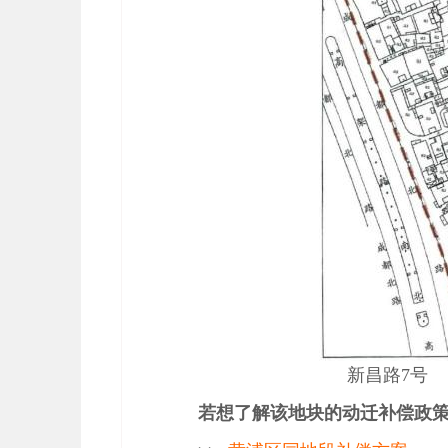
新昌路7号
若想了解该地块的动迁补偿政