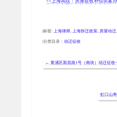
<<上海高院：房屋征收补偿类案
指南之房屋征收补偿决定的审查
|标签:
上海律师
,
上海拆迁政策
,
房屋动迁
|分类目录：
动迁征收
←
黄浦区新昌路1号（南块）动迁征收一征
虹口山寿