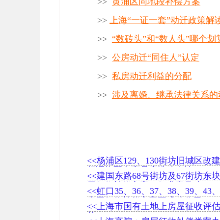
>>
黄浦区同地段补偿方案
>>
上海“一证一套”动迁政策解
>>
“数砖头”和“数人头”哪个划
>>
公房动迁“同住人”认定
>>
私房动迁利益的分配
>>
涉及离婚、继承法律关系的
<<杨浦区129、130街坊旧城区改
权调换配套商品房选购办法
<<建国东路68号街坊及67街坊东
屋征收补偿方案（征求意见稿）
<<虹口35、36、37、38、39、43
房屋征收补偿方案正式稿公示
<<上海市国有土地上房屋征收评
范