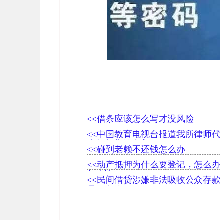
<<借条应该怎么写才没风险
<<中国教育电视台报道我所律师
大师蒋蓉传人案
<<碰到老赖不还钱怎么办
<<动产抵押为什么要登记，怎么
何查询？
<<民间借贷涉嫌非法吸收公众存
是否有效