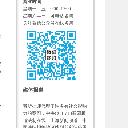
营业时间
星期一—五：9:00–17:00
后
星期六—日：可电话咨询.
关注微信公众号在线咨询
在
，
按
善
媒体报道
大
我所律师代理了许多有社会影响
力的案例，中央CCTV13新闻频
道法制在线，上海新闻频道，中
而
国法院报等均可找到我所律师承