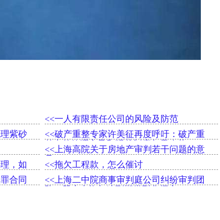
<<一人有限责任公司的风险及防范
代理紫砂
<<破产重整专家许美征再度呼吁：破产重
整中的管理主导和强裁制度急需改革
<<上海高院关于房地产审判若干问题的意
见（2016）
办理，如
<<拖欠工程款，怎么催讨
款罪合同
<<上海二中院商事审判庭公司纠纷审判团
队：股东出资加速到期类型化探究