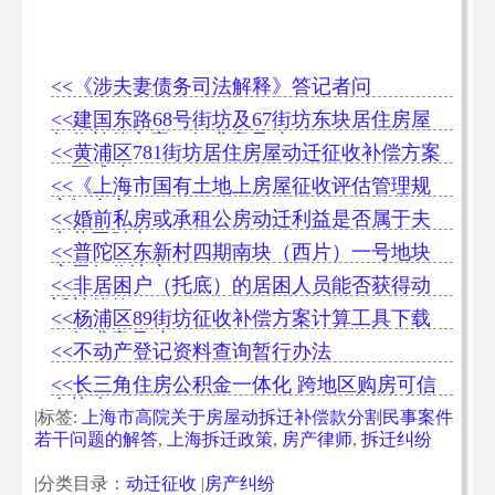
<<《涉夫妻债务司法解释》答记者问
<<建国东路68号街坊及67街坊东块居住房屋
征收补偿方案（征求意见稿）
<<黄浦区781街坊居住房屋动迁征收补偿方案
（正式稿）
<<《上海市国有土地上房屋征收评估管理规
定》全文
<<婚前私房或承租公房动迁利益是否属于夫
妻共同财产
<<普陀区东新村四期南块（西片）一号地块
房屋征收决定
<<非居困户（托底）的居困人员能否获得动
迁补偿款？
<<杨浦区89街坊征收补偿方案计算工具下载
（征求意见稿）
<<不动产登记资料查询暂行办法
<<长三角住房公积金一体化 跨地区购房可信
息协查
|标签:
上海市高院关于房屋动拆迁补偿款分割民事案件
若干问题的解答
,
上海拆迁政策
,
房产律师
,
拆迁纠纷
|分类目录：
动迁征收
|
房产纠纷