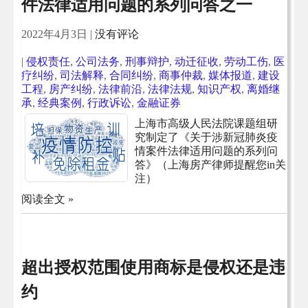
件法律适用问题的系列问答之一
2022年4月3日
|
没有评论
|
侵权责任
,
公司法务
,
刑事辩护
,
动迁征收
,
劳动工伤
,
医
疗纠纷
,
司法解释
,
合同纠纷
,
商事仲裁
,
媒体报道
,
建设
工程
,
房产纠纷
,
法律前沿
,
法律法规
,
知识产权
,
离婚继
承
,
经典案例
,
行政诉讼
,
金融证券
上海市高级人民法院课题组研
究制定了《关于涉新冠肺炎疫
情案件法律适用问题的系列问
答》（上海房产律师提醒您in关
注）
阅读全文 »
超出授权范围使用商标是侵权还是违
约